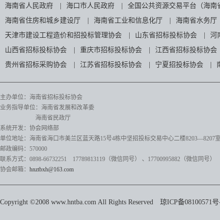
海南省人民政府
|
海口市人民政府
|
全国公共资源交易平台（海南
海南省住房和城乡建设厅
|
海南省工业和信息化厅
|
海南省水务厅
天津市建设工程造价和招投标管理协会
|
山东省招标投标协会
|
河
山西省招标投标协会
|
重庆市招标投标协会
|
江西省招标投标协会
贵州省招标采购协会
|
江苏省招标投标协会
|
宁夏招投标协会
|
主办单位：海南省招标投标协会
业务指导单位：海南省发展和改革委
海南省民政厅
系统开发：协会网络部
单位地址：海南省海口市美兰区蓝天路15号4栋中坚招投标交易中心二楼8203—8207
邮政编码：570000
联系方式：0898-66732251 17789813119（微信同号）
、17700995882
（微信同号）
协会邮箱：
hnztbxh@163.com
Copyright ©2008 www.hntba.com All Rights Reserved
琼ICP备08100571号