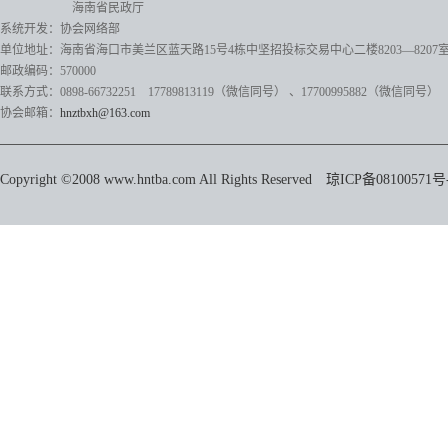
海南省民政厅
系统开发：协会网络部
单位地址：海南省海口市美兰区蓝天路15号4栋中坚招投标交易中心二楼8203—8207
邮政编码：570000
联系方式：0898-66732251 17789813119（微信同号）
、17700995882
（微信同号）
协会邮箱：
hnztbxh@163.com
Copyright ©2008 www.hntba.com All Rights Reserved
琼ICP备08100571号