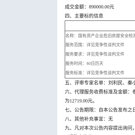
成交金额：
890000.00元
四、
主要标的信息
名称：国有资产企业危旧房屋安全检
详见
竞争性谈判文件
服务范围：
详见
竞争性谈判文件
服务要求：
日历天
服务时间：
60
详见
竞争性谈判文件
服务标准：
五、评审专家名单：
刘利民、秦
六、代理服务收费标准及金额：
为
12719.00
元
。
七、公告期限：自本公告发布之
八、其他补充事宜：无
九、凡对本次公告内容提出询问