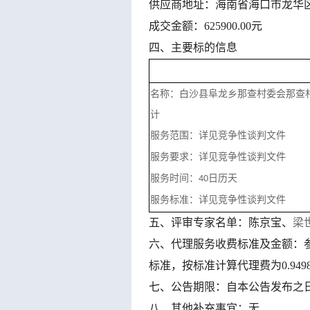
供应商地址：
海南省海口市龙华区
成交金额：
625900.00元
四、
主要标的信息
名称：
白沙县阜龙乡那查村委会那查
计
详见
竞争性谈判文件
服务范围：
详见
竞争性谈判文件
服务要求：
日历天
服务时间：
4
0
详见
竞争性谈判文件
服务标准：
五、评审专家名单：
陈京宝、
梁
六、代理服务收费标准及金额：
标准
，
按标准计算代理费为
0.94
七、公告期限：自本公告发布之
八、其他补充事宜：无