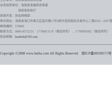
主办单位：海南省招标投标协会
业务指导单位：海南省发展和改革委
海南省民政厅
系统开发：协会网络部
单位地址：海南省海口市美兰区蓝天路15号4栋中坚招投标交易中心二楼8203—8207
邮政编码：570000
联系方式：0898-66732251 17789813119（微信同号）
、17700995882
（微信同号）
协会邮箱：
hnztbxh@163.com
Copyright ©2008 www.hntba.com All Rights Reserved
琼ICP备08100571号