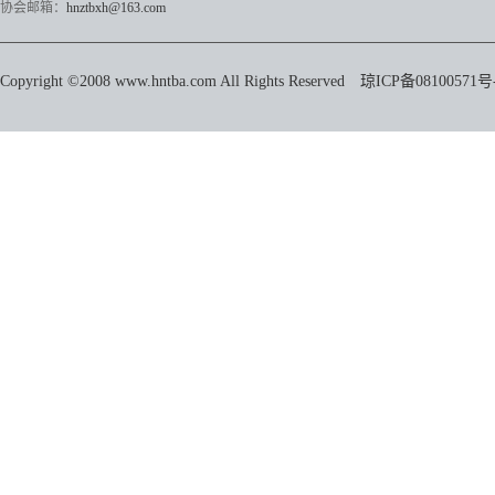
协会邮箱：
hnztbxh@163.com
Copyright ©2008 www.hntba.com All Rights Reserved
琼ICP备08100571号