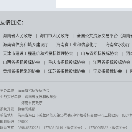
友情链接：
海南省人民政府
|
海口市人民政府
|
全国公共资源交易平台（海南
海南省住房和城乡建设厅
|
海南省工业和信息化厅
|
海南省水务厅
天津市建设工程造价和招投标管理协会
|
山东省招标投标协会
|
河
山西省招标投标协会
|
重庆市招标投标协会
|
江西省招标投标协会
贵州省招标采购协会
|
江苏省招标投标协会
|
宁夏招投标协会
|
主办单位：海南省招标投标协会
业务指导单位：海南省发展和改革委
海南省民政厅
系统开发：协会网络部
单位地址：海南省海口市美兰区蓝天路15号4栋中坚招投标交易中心二楼8203—8207
邮政编码：570000
联系方式：0898-66732251 17789813119（微信同号）
、17700995882
（微信同号）