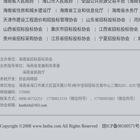
海南省人民政府
|
海口市人民政府
|
全国公共资源交易平台（海南
海南省住房和城乡建设厅
|
海南省工业和信息化厅
|
海南省水务厅
天津市建设工程造价和招投标管理协会
|
山东省招标投标协会
|
河
山西省招标投标协会
|
重庆市招标投标协会
|
江西省招标投标协会
贵州省招标采购协会
|
江苏省招标投标协会
|
宁夏招投标协会
|
主办单位：海南省招标投标协会
业务指导单位：海南省发展和改革委
海南省民政厅
系统开发：协会网络部
单位地址：海南省海口市美兰区蓝天路15号4栋中坚招投标交易中心二楼8203—8207
邮政编码：570000
联系方式：0898-66732251 17789813119（微信同号）
、17700995882
（微信同号）
协会邮箱：
hnztbxh@163.com
Copyright ©2008 www.hntba.com All Rights Reserved
琼ICP备08100571号