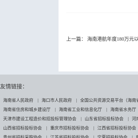
上一篇：
海南港航年度180万元
友情链接：
海南省人民政府
|
海口市人民政府
|
全国公共资源交易平台（海南
海南省住房和城乡建设厅
|
海南省工业和信息化厅
|
海南省水务厅
天津市建设工程造价和招投标管理协会
|
山东省招标投标协会
|
河
山西省招标投标协会
|
重庆市招标投标协会
|
江西省招标投标协会
贵州省招标采购协会
|
江苏省招标投标协会
|
宁夏招投标协会
|