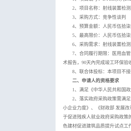
2
、项目名称：
射线装置检测
3
、采购方式：竞争性谈判
4
、预算金额：
人民币伍拾柒
5
、最高限价：
人民币伍拾柒
6
、采购需求：
射线装置检测
7
、合同履行期限：
医用血管
术报告，
90
天內完成竣工环保验
8
、联合体投标：本项目不接
二、申请人的资格要求
1
、满足《中华人民共和国政
2
、落实政府采购政策需满足
小企业力度》、《财政部 发展改
于促进残疾人就业政府采购政策
色建材促进建筑品质提升试点工