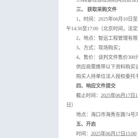
三、
获取采购文件
1
、时间：
2025
年
06
月
1
0
日至
午
14:30
至
17:00
（北京时间，法定
2
、地点：
智远工程管理有限
3
、方式：现场购买；
4
、售价：谈判文件售价
300
供应商需携带以下资料购买
购买人持单位法人授权委托
四、响应文件提交
截止时间：
2025
年
06
月
1
7
日
1
日）
地点：海口市海秀东路
74
号
五、开启
时间：
2025
年
06
月
1
7
日
1
5
:
0
0