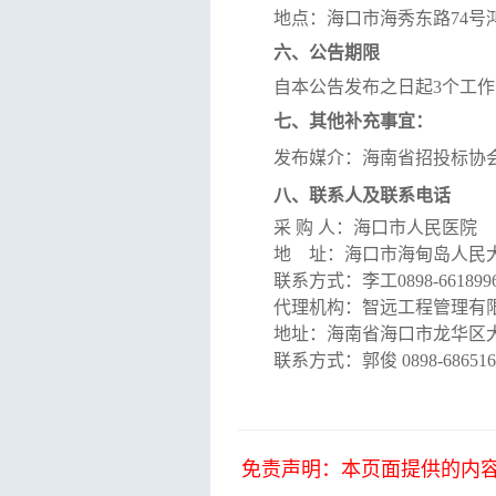
地点：海口市海秀东路
74
号
六、公告期限
自本公告发布之日起
3
个工作
七、其他补充事宜：
发布媒介：
海南省招投标协
八、
联系人及联系电话
采
购
人：海口市人民医院
地
址：海口市海甸岛人民
联系方式：
李
工
0898-661899
代理机构：
智远工程管理有
地址：
海南省海口市龙华区
联系方式：
郭俊
0898-68651
免责声明：本页面提供的内