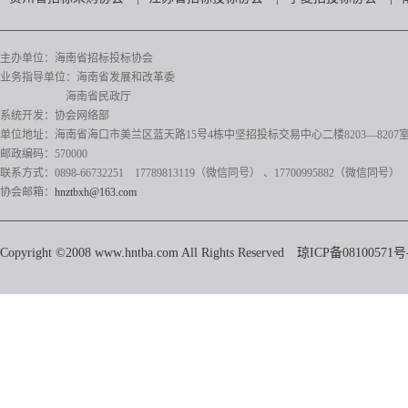
主办单位：海南省招标投标协会
业务指导单位：海南省发展和改革委
海南省民政厅
系统开发：协会网络部
单位地址：海南省海口市美兰区蓝天路15号4栋中坚招投标交易中心二楼8203—8207
邮政编码：570000
联系方式：0898-66732251 17789813119（微信同号）
、17700995882
（微信同号）
协会邮箱：
hnztbxh@163.com
Copyright ©2008 www.hntba.com All Rights Reserved
琼ICP备08100571号