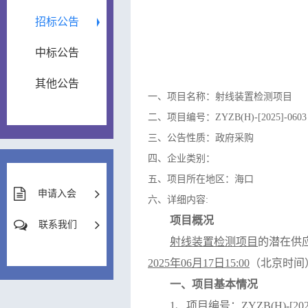
招标公告
中标公告
其他公告
一、项目名称：射线装置检测项目
二、项目编号：ZYZB(H)-[2025]-0603
三、公告性质：政府采购
四、企业类别：
五、项目所在地区：海口
申请入会
六、详细内容:
项目概况
联系我们
射线装置检测项目
的潜在供
2025
年
06
月
1
7
日
1
5
:
0
0
（北京时间
一、项目基本情况
1
、项目编号：
ZYZB(H)-[202