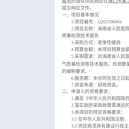
服务
的潜在供应商应在
海口市美兰
提交响应文件。
一、项目基本情况
1.
项目编号：Q202506004
2.
项目名称：
海南省人民医
质量检测技术服务
3.
采购方式：竞争性磋商
4.
预算金额：本项目预算金额为
5.
采购需求：对
海南省人民
气质量检测等技术服务
。
检测数
的编制要求。
6.
服务期：本合同生效之日
7.
资金来源：财政资金。
二、申请人的资格要求：
1.
满足《中华人民共和国政
2.
落实政府采购政策需满足的
3.
本项目的特定资格要求：
3.1
在中华人民共和国注册，
3.2
供应商须具有建设行政主