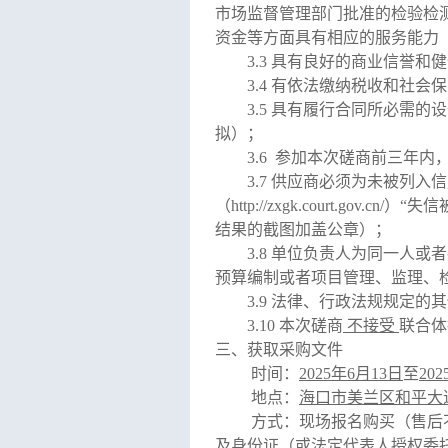
市场监督管理部门批准的检验检
资金等方面具有相应的服务能力
3.3
具有良好的商业信誉和健
3.4
有依法缴纳税收和社会保
3.5
具有履行合同所必需的设
拟
）；
3.6
参加本次磋商前三年内
3.7
供应商必须为未被列入信用中国
（http://zxgk.court.gov
结果的截图加盖公章
）；
3.8
单位负责人为同一人或者
预算编制或者项目管理、监理、
3.9 法律、行政法规规定
3.10
本次磋商
不接受
联合体
三、获取采购文件
时间：
2025年6月13日
至
20
地点：
海口市美兰区和平大道
方式：现场报名购买（售后
及身份证（或法定代表人授权委