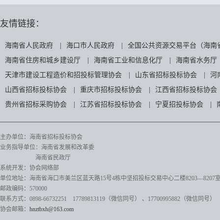
友情链接：
海南省人民政府
|
海口市人民政府
|
全国公共资源交易平台（海南
海南省住房和城乡建设厅
|
海南省工业和信息化厅
|
海南省水务厅
天津市建设工程造价和招投标管理协会
|
山东省招标投标协会
|
河
山西省招标投标协会
|
重庆市招标投标协会
|
江西省招标投标协会
贵州省招标采购协会
|
江苏省招标投标协会
|
宁夏招投标协会
|
主办单位：海南省招标投标协会
业务指导单位：海南省发展和改革委
海南省民政厅
系统开发：协会网络部
单位地址：海南省海口市美兰区蓝天路15号4栋中坚招投标交易中心二楼8203—8207
邮政编码：570000
联系方式：0898-66732251 17789813119（微信同号）
、17700995882
（微信同号）
协会邮箱：
hnztbxh@163.com