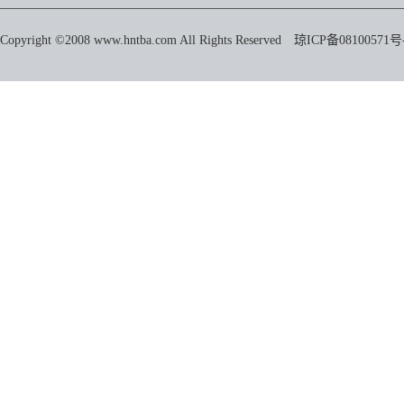
Copyright ©2008 www.hntba.com All Rights Reserved
琼ICP备08100571号