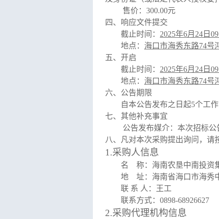
售价：300.00元
四、响应文件提交
截止时间：
2025年6月24日09
地点：
海口市海秀东路74号
五、开启
截止时间：
2025年6月24日09
地点：
海口市海秀东路74号
六、公告期限
自本公告发布之日起5个工
七、
其他补充事宜
公告发布媒介：
本次招标公
八、凡对本次采购提出询问，请
1.采购人信息
名 称：海南农垦中南投资
地 址：海南省海口市海秀中
联 系 人：王工
联系方式：0898-68926627
2.采购代理机构信息