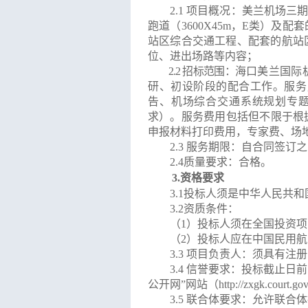
2.1 项目
概况
：美兰机场三
跑道（
3600X45m，E类）
站区综合交通工程、配套的航站
位、进出场路等内容；
2.2 招标范围：
海口美兰国际
研、初设阶段的配合工作。服务
告、机场综合交通系统规划专
求）。服务费用包括但不限于根
申报材料打印费用，专家费、场
2.3 服务期限：自合同签
2.4质量要求：合格。
3.资格要求
3.1
投标人须是中华人民共和
3.2资质条件：
（
1）投标人须在全国投资
（
2）投标人应在中国民用航
3.3 项目负责人：须具有
3.4 信誉要求：投标截止日前，
公开网”网站（http://zxgk.court
3.5 联合体要求：允许联合