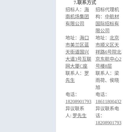
7.联系方式
招标人：
海
招标代理机
南机场集团
构：
中航材
有限公司
国际招标有
限公司
地址：
海口
地址：
北京
市美兰区蓝
市顺义区天
天街道国兴
祥路
6号院北
大道
3号互联
京东航中心2
网大厦C座
号楼8层
联系人：
罗
联系人：梁
先生
雨荷、侯晓
旭
电话：
电话：
18208901793
18611800432
异议联系
异议联系电
人
:
罗先生
话：
18208901793