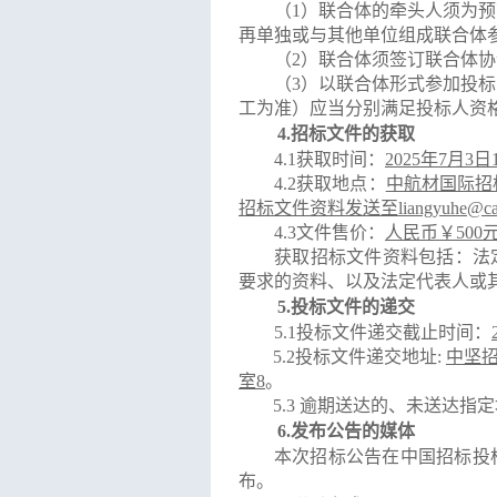
（
1）联合体的牵头人须为
再单独或与其他单位组成联合体
（
2）联合体须签订联合体
（
3）以联合体形式参加投标
工为准）应当分别满足投标人资格要
4.
招标文件的获取
4.1获取时间：
202
5
年
7
月
3
日
4.2获取地点：
中航材国际招
招标文件资料发送至
liangyuhe
4.3文件售价：
人民币￥
500
获取招标文件资料包括：法
要求的资料、以及法定代表人或
5.投标文件的递交
5.1投标文件递交截止时间：
5.2投标文件递交地址
:
中坚
室
8
。
5.3 逾期送达的、未送达
6.
发布公告的媒体
本次招标公告在
中国招标投
布。