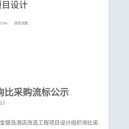
项目设计
:23:04 浏览次数：
询比采购
流标公示
01）
金银岛酒店改造工程项目设计组织
询比
采