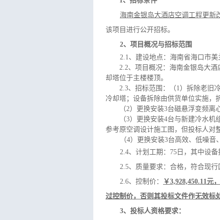
1、招标条件
海南金银岛大酒店空调工程更新
该项目进行公开招标。
2、项目概况与招标范围
2.1、建设地点
：
海南省海口市美
2.2、
项目概况
：
海南金银岛大酒
却塔位于主楼楼顶。
2.3、招标范围：
（
1
）
拆除老旧
冷却塔；设备拆除由供货单位实施，
（
2）
更换安装
3台磁悬浮变频离心
（
3）
更换安装
4台与新建冷水机
参考原空调设计施工图，但投标人对
（
4）
更换安装
3台高效、低噪音
2.4、计划工期：75日，其中设
2.5、质量要求：合格，符合现
2.6、控制价：
￥
3,928,450.
过控制价，否则其投标文件作无效标
3、投标人资格要求：