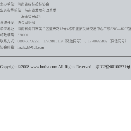
主办单位：海南省招标投标协会
业务指导单位：海南省发展和改革委
海南省民政厅
系统开发：协会网络部
单位地址：海南省海口市美兰区蓝天路15号4栋中坚招投标交易中心二楼8203—8207
邮政编码：570000
联系方式：0898-66732251 17789813119（微信同号）
、17700995882
（微信同号）
协会邮箱：
hnztbxh@163.com
Copyright ©2008 www.hntba.com All Rights Reserved
琼ICP备08100571号