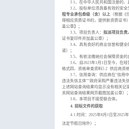
3.
1、在中华人民共和国注册的
3.
2、
投标单位
须具备有效的安全
程专业承包叁级（含）以上
（
根据《
得相应资质证书的，提供新资质证书
盖公章】；
3.
3、项目负责人：
拟派项目负责
证书复印件并加盖公章）；
3.
4、具有良好的商业信誉和健全
诺
）；
3.
5、有依法缴纳社会保障资金的
3.
6、自2023年1月1日至今
格式四、资格审查资料
5.2 供应商资
3.
7、信用查询：供应商
在
“信用中国
违法失信主体”“政府采购严重违法失信行
上述网站查询结果均显示没有相关记
关网站查询结果网页截图加盖公章）
3.8
、本项目不接受联合体。
4. 招标文件的获取
4.
1.时间：2025年
8
月
1
日至
2025年
法定节假日除外）；