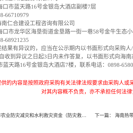
海口市蓝天路
16号金银岛大酒店副楼7层
98-66710979
：海南仁合建设工程咨询有限公司
海口市龙华区海垦街道金垦路一街一巷
58号金牛生态小
98-68921235
上述结果有异议的，应当在公示期内以书面形式向采购人
构自收到异议之日起3日内未作答复，以书面形式向海
口市蓝天路16号金银岛大酒店7楼，联系电话：
提供的内容是按照政府采购有关法律法规要求由采购人或
对其内容概不负责，亦不承担任何法律
业防灾减灾和水利救灾资金（防灾救灾第三批）项目-成交公告
下一篇：
海南热带海