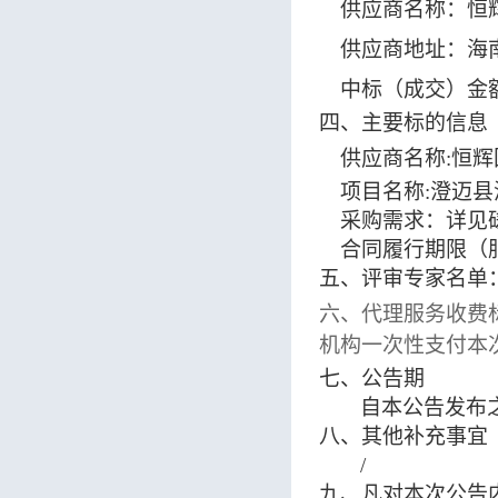
供应商
名称：
恒
供应商地址：海
中标（成交）金
四、
主要标的信息
供应商名称
:
恒辉
项目名称
:
澄迈县
采购需求：详见
合同履行期限（
五、评审专家名单
六、代理服务收费
机构一次性支付本
七、公告期
自本公告发布
八、其他补充事宜
/
九、凡对本次公告