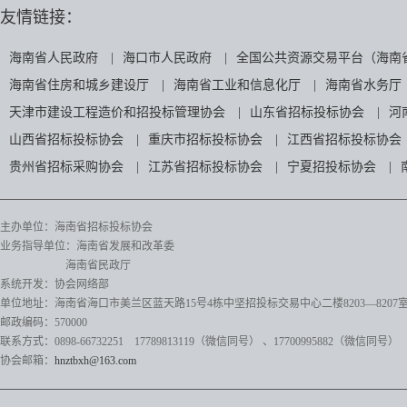
友情链接：
海南省人民政府
|
海口市人民政府
|
全国公共资源交易平台（海南
海南省住房和城乡建设厅
|
海南省工业和信息化厅
|
海南省水务厅
天津市建设工程造价和招投标管理协会
|
山东省招标投标协会
|
河
山西省招标投标协会
|
重庆市招标投标协会
|
江西省招标投标协会
贵州省招标采购协会
|
江苏省招标投标协会
|
宁夏招投标协会
|
主办单位：海南省招标投标协会
业务指导单位：海南省发展和改革委
海南省民政厅
系统开发：协会网络部
单位地址：海南省海口市美兰区蓝天路15号4栋中坚招投标交易中心二楼8203—8207
邮政编码：570000
联系方式：0898-66732251 17789813119（微信同号）
、17700995882
（微信同号）
协会邮箱：
hnztbxh@163.com