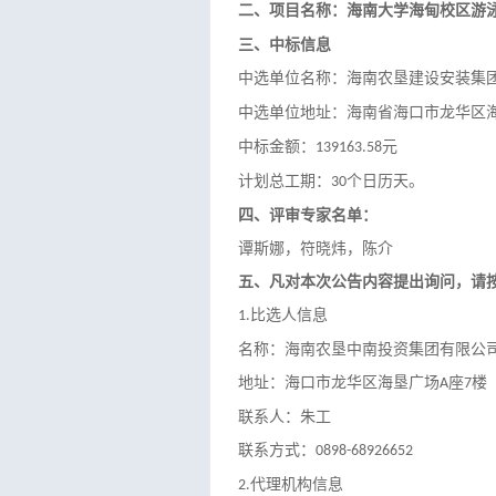
二、项目名称：海南大学海甸校区游
三、
中标
信息
中选单位
名称：海南农垦建设安装集
中选单位
地址：海南省海口市龙华区
中标
金额：
元
139163.58
计划总工期：
个日历天。
30
四、评审专家名单：
谭斯娜，符晓炜，陈介
五
、凡对本次公告内容提出询问，请
比选
人信息
1.
名称：海南农垦中南投资集团有限公
地址：海口市龙华区海垦广场
座
楼
A
7
联系人：朱工
联系方式：
0898-68926652
代理机构信息
2.