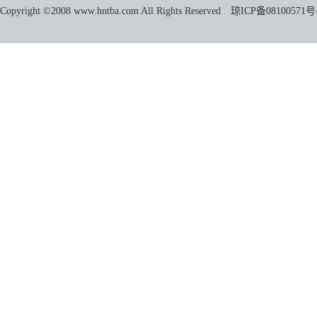
Copyright ©2008 www.hntba.com All Rights Reserved
琼ICP备08100571号