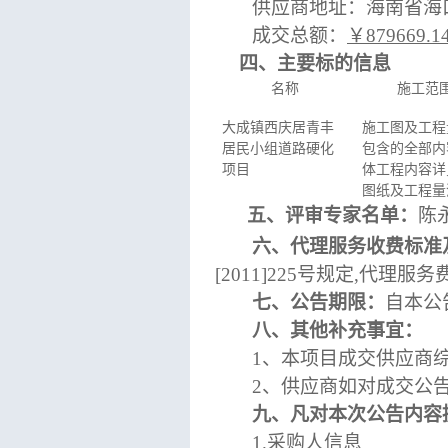
供应商地址：海南省海
成交总额：
￥
879669.
四、主要标的信息
名称
施工范
大成镇西庆居青丰
施工图及工程
居民小组道路硬化
包含的全部内
项目
体工程内容详
图纸及工程量
五、
评审专家名单：
陈
六、代理服务收费标准
[2011]225号规定,代理服务费
七、公告期限：
自本公
八、其他补充事宜：
1、本项目成交供应商综合
2、供应商如对成交公
九、凡对本次公告内容
1.采购人信息