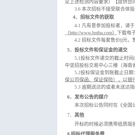
足上述检测内容要求）【提供合
3.
6
本次招标不接受联合体投
4
．招标文件的获取
4
.1
凡有意参加投标者，请于
（
http://www.hntba.com）
下载电
4
.2
招标文件每套售价
0
元，
5．
投标文件和保证金的递交
5
.1投标文件递交的截止时间
中坚招投标交易中心三楼（海南
5.2投标保证金到账截止日期
保公司保函、保证保险）
，以银
5
.
3
逾期送达的或者未送达指
6
．发布公告的媒介
本次招标公告同时在《全国
7．
其他
开标的时候必须携带纸质版
8.
招标代理服务费