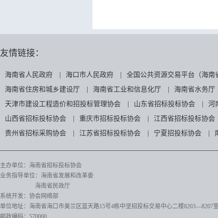
友情链接：
海南省人民政府
|
海口市人民政府
|
全国公共资源交易平台（海南
海南省住房和城乡建设厅
|
海南省工业和信息化厅
|
海南省水务厅
天津市建设工程造价和招投标管理协会
|
山东省招标投标协会
|
河
山西省招标投标协会
|
重庆市招标投标协会
|
江西省招标投标协会
贵州省招标采购协会
|
江苏省招标投标协会
|
宁夏招投标协会
|
主办单位：海南省招标投标协会
业务指导单位：海南省发展和改革委
海南省民政厅
系统开发：协会网络部
单位地址：海南省海口市美兰区蓝天路15号4栋中坚招投标交易中心二楼8203—8207
邮政编码：570000