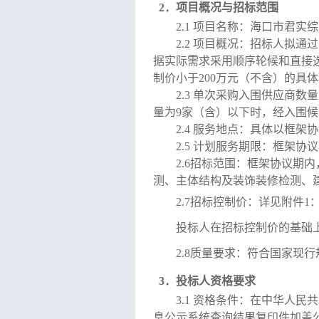
2
．项目概况与招标范围
2.1 项目名称：
海口市君实综
2.
2 项目概况：
招标人拟通过
据实际需求采用顺序轮候和直接
制价小于
200万元（不含）的具
2.3 单次采购入围供应商数
量为
9
家
（
含
）
以下
时，经入围候
2.4 服务地点：具体以框
2.5 计划服务期限：框架
2.
6
招标范围
：框架协议期内
测、主体结构及装饰装修检测、
2.7招标控制价：
详见
附件
1
投标人
在招标
控制价
的基础
2.8质量要求：符合国家现
3
．投标人资格要求
3.1 资格条件：在中华人
息公示系统查询结果复印件加盖