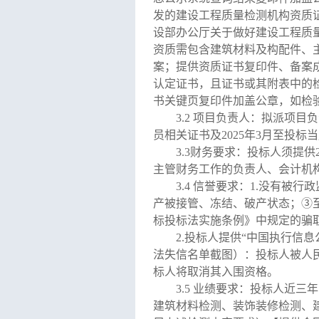
发的建设工程质量检测机构资质
设部办公厅关于做好建设工程质量
资质需包含建筑材料及构配件、
案；提供资质证书复印件、备案
认定证书，且证书或其附表中的
书关键页复印件加盖公章，如检
3.2
项目负责人
：拟派项目负
员相关证书及
2025年
3
月至投标当
3.3财务要求：投标人须提
主管财务工作的负责人、会计机
3.
4
信誉要求：
1.
没有被行政
产被接管、冻结、破产状态；③
标投标法实施条例》中规定的骗
2.
投标人提供
“中国执行信息公开网
法失信名单
截图
）：投标人被人
标人将取消其入围资格。
3.
5
业绩要求：投标人近三年
建筑材料检测、装饰装修检测、