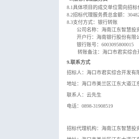
8.1
具体项目的
成交单位需向
招标
8.
2
招标代理
服务费
总
金额：
3048
8.3
支付方式：银行转账
公司名称：海南江东智慧投
开户行：海南银行股份有限
银行账号：
6003095800015
转账备注：
海口市君实综合
9.
联系方式
招标人
：
海口市君实综合开发有
地址：
海口市美兰区江东大道江
联系人：
云先生
电话
：
0898-
31908519
招标代理机构：海南江东智慧投