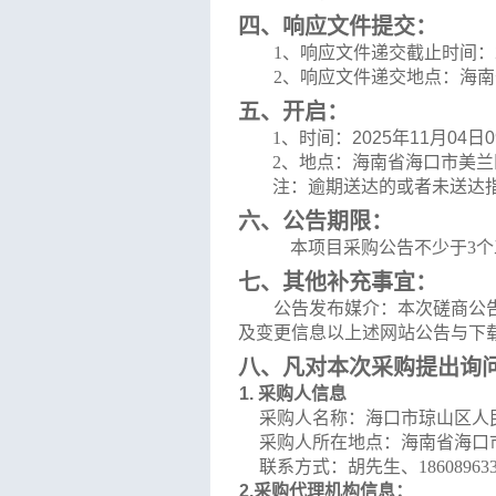
四、响应文件提交：
1、
响应
文件递交截止时间：
2
、响应
文件递交地
点：海南
五、开启：
1、
时间：
2025
年
11
月
04
日
0
2
、
地点：
海南省海口市美兰
注：
逾期送达的或者未送达
六、
公告期限：
本项目采购公告不少于
3
个
七、
其他补充事宜：
公告发布媒介：本次
磋商
公
及变更信息以上述网站公告与下
八、
凡对本次采购提出询
1.
采购人信息
采购人名称：
海口市琼山区人
采购人所在地点：
海南省海口
联系方式：
胡先生、
18608963
2.
采购代理机构信息：