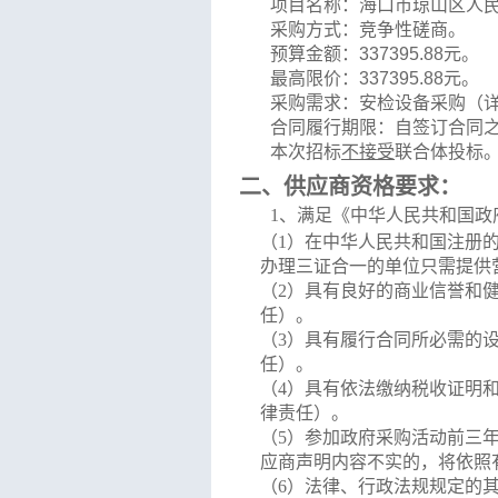
项目名称：
海口市琼山区人
采购方式：竞争性磋商。
预算金额：
337395.88
元
。
最高限价：
337395.88
元
。
采购需求：
安检设备采购
（
合同履行期限：
自签订合同
本次招标
不
接受
联合体投标
二、
供应商资格要求：
1
、
满足《中华人民共和国政
（
1）
在中华人民共和国注册
办理三证合一的单位只需提供
（
2
）
具有良好的商业信誉和
任
）
。
（
3
）
具有履行合同所必需的
任）
。
（
4
）
具有依法缴纳税收证明
律责任）
。
（
5
）
参加政府采购活动前三
应商声明内容不实的，将依照
（
6）
法律、行政法规规定的