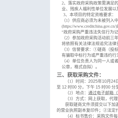
2
、
落实政府采购政策需满足
业、残疾人福利性单位发展以
3
、
本项目的特定资格要求：
（
1）供应商必须为未被列入中国执行信
(https://www.creditch
“政府采购严重违法失信行为记
（
2）
参加政府采购活动前三
将依照有关法律法规追究法律
（
3）信誉要求：①磋商（投
有骗取中标行为或严重违约行
（
4）单位负责人为同一人或
公章，格式自拟）。
三、
获取
采购
文件：
（
1）
时间：
2025
年
10
月
24
至
12
时
00
分，下午
15
时
00
分
（
2）
地点：
通过电子邮箱（
（
3）
方式：
网上获取，代理
获取磋商文件须提交以下加
的营业执照副本复印件；②法定
（
4）
标书售价：
采购
文件每