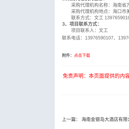
采购
代理机构名称：
海南省
采购
代理机构地点：
海口市
联系方式：
文
工
139765901
3
、项目联系方式：
项目联系人：
文
工
联系电话：
13976590107
、
1397
附件：
点击下载
免责声明：本页面提供的内
上一篇：
海南金银岛大酒店有限公司