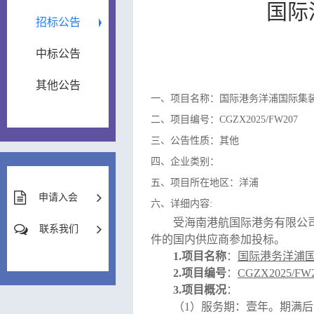
国际
招标公告
中标公告
其他公告
一、项目名称：国际港务洋浦国际集
二、项目编号：CGZX2025/FW207
三、公告性质：其他
四、企业类别：
五、项目所在地区：洋浦
申请入会
六、详细内容:
受
海南港航国际港务有限公
联系我们
件的国内供应商参加投标。
1.
项目名称
：
国际港务洋浦
2.
项目编号
：
CGZX2025/FW
3.
项目概况
：
（
1
）
服务期：壹年。期满后