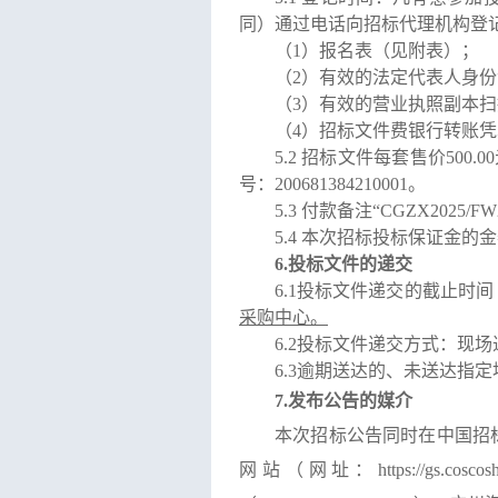
同）通过电话向招标代理机构登
（
1
）报名表（见附表）；
（
2
）有效的法定代表人身份
（
3
）有效的营业执照副本扫
（
4
）招标文件费银行转账凭
5.2
招标文件每套售价
500.00
号：
200681384210001
。
5.3
付款备注
“
CGZX2025/FW
5.4
本次招标投标保证金的金
6.
投标文件的递交
6.1
投标文件递交的截止时间
采购中心。
6.2
投标文件递交方式：现场
6.3
逾期送达的、未送达指定
7.
发布公告的媒介
本次招标公告同时在中国招
网站（网址：
https://gs.cosco