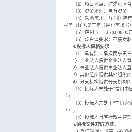
（
2
）项目地点：
洋浦港区食
（
3
）资金来源：自有资金
（
4
）采购需求：
洋浦国际
服务
（
详见第三章
《
用户需求书
（
5
）控制价：
2,620,000.00
（
6
）联合体要求：不接受联
4
.
投标人资格
要求
（
1
）具有独立承担民事责任
1
）企业法人提供企业法人营
2
）事业法人提供事业法人登
3
）其他组织提供其他组织的
4
）
分支机构提供分支机构的
（
2
）投标人未处于
“
信用中
验）；
（
3
）投标人未处于
“
在国家
验）
；
（
4
）投标人具有行政主管部
5.
招标文件获取方式：
5.1
登记时间：凡有意参加