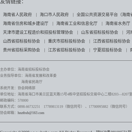
友情链接：
海南省人民政府
|
海口市人民政府
|
全国公共资源交易平台（海南
海南省住房和城乡建设厅
|
海南省工业和信息化厅
|
海南省水务厅
天津市建设工程造价和招投标管理协会
|
山东省招标投标协会
|
河
山西省招标投标协会
|
重庆市招标投标协会
|
江西省招标投标协会
贵州省招标采购协会
|
江苏省招标投标协会
|
宁夏招投标协会
|
主办单位：海南省招标投标协会
业务指导单位：海南省发展和改革委
海南省民政厅
系统开发：协会网络部
单位地址：海南省海口市美兰区蓝天路15号4栋中坚招投标交易中心二楼8203—8207
邮政编码：570000
联系方式：0898-66732251 17789813119（微信同号）
、17700995882
（微信同号）
协会邮箱：
hnztbxh@163.com