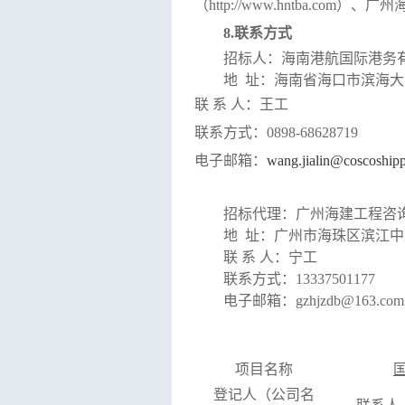
（
http://www.hntba.com
）、广州
8.
联系方式
招标人：
海南港航国际港务
地
址：海南省海口市滨海大
联
系
人：
王工
联系方式：
0898-
68628719
电子邮箱：
wang.jialin@coscoship
招标代理：广州海建工程咨
地
址：广州市海珠区滨江中
联
系
人：宁工
联系方式：
13337501177
电子邮箱：
gzhjzdb@163.co
项目名称
登记人（公司名