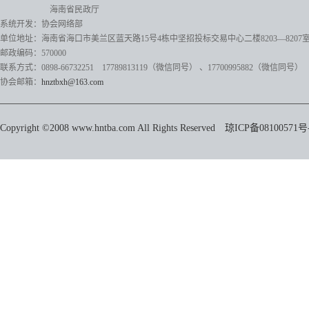
海南省民政厅
系统开发：协会网络部
单位地址：海南省海口市美兰区蓝天路15号4栋中坚招投标交易中心二楼8203—8207
邮政编码：570000
联系方式：0898-66732251 17789813119（微信同号）
、17700995882
（微信同号）
协会邮箱：
hnztbxh@163.com
Copyright ©2008 www.hntba.com All Rights Reserved
琼ICP备08100571号