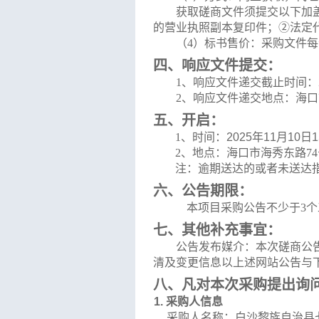
获取磋商文件须提交以下加
的营业执照副本复印件；②法定
（
4）
标书售价：
采购
文件每
四、响应文件提交：
1、
响应
文件递交截止时间：
2
、响应
文件递交地
点：
海口
五、开启：
1、
时间：
2025
年
11
月
10
日
1
2
、
地点：
海口市海秀东路
7
注：
逾期送达的或者未送达
六、
公告期限：
本项目采购公告不少于
3
个
七、
其他补充事宜：
公告发布媒介：本次
磋商
公
清及变更信息以上述网站公告与
八、
凡对本次采购提出询
1.
采购人信息
采购人名称：
白沙黎族自治县