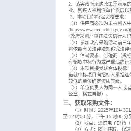
2
、
落实政府采购政策需满足
业、残疾人福利性单位发展以
3
、
本项目的特定资格要求：
（
1）供应商必须为未被列入中国执行信
(https://www.creditch
“政府采购严重违法失信行为记
（
2）
参加政府采购活动前三
将依照有关法律法规追究法律
（
3）信誉要求：①磋商（投
有骗取中标行为或严重违约行
（
4）
本项目接受联合体投标
诺就中标项目向招标人承担连
较低的单位确定资质等级。
（
5）单位负责人为同一人或
公章，格式自拟）。
三、
获取
采购
文件：
（
1）
时间：
2025
年
10
月
30
至
12
时
00
分，下午
15
时
00
分
（
2）
地点：
通过电子邮箱（
（
3）
方式：
网上获取，代理