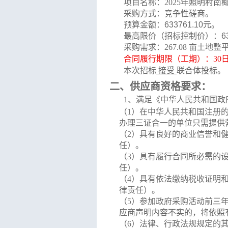
项目名称：
2025年照明村南
采购方式：竞争性磋商。
预算金额：
633761.10
元
。
最高限价
（招标控制价）
：
6
采购需求：
267.08 亩
合同履行期限
（工期）
：
30
本次招标
接受
联合体投标。
二、
供应商资格要求：
1
、
满足《中华人民共和国政
（
1）
在中华人民共和国注册
办理三证合一的单位只需提供
（
2
）
具有良好的商业信誉和
任
）
。
（
3
）
具有履行合同所必需的
任）
。
（
4
）
具有依法缴纳税收证明
律责任）
。
（
5
）
参加政府采购活动前三
应商声明内容不实的，将依照
（
6）
法律、行政法规规定的