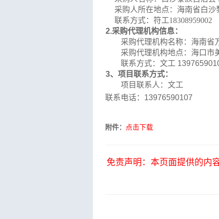
采购人所在地点：
海南省白沙
联系方式：
符工
18308959002
2.
采购代理机构信息：
采购
代理机构名称：
海南省
采购
代理机构地点：
海口市
联系方式：
文
工
139765901
3
、项目联系方式：
项目联系人：
文
工
联系电话：
13976590107
附件：
点击下载
免责声明：本页面提供的内