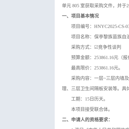
单元 805 室
获取采购文件，并于
2
一、项目基本情况
项目编号：
HNYC2025-CS-0
项目名称：
保亭黎族苗族自
采购方式：
☑
竞争性谈判
预算金额：
253861.16
元（报
最高限价：
253861.16
元。
采购
内容
：一层
~三层内墙
理、三层卫生间隔板安装等。
具
工期：
15日历天
。
本项目接受联合体。
二、申请人的资格要求：