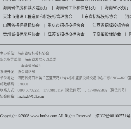
海南省住房和城乡建设厅
|
海南省工业和信息化厅
|
海南省水务厅
天津市建设工程造价和招投标管理协会
|
山东省招标投标协会
|
河
山西省招标投标协会
|
重庆市招标投标协会
|
江西省招标投标协会
贵州省招标采购协会
|
江苏省招标投标协会
|
宁夏招投标协会
|
主办单位：海南省招标投标协会
业务指导单位：海南省发展和改革委
海南省民政厅
系统开发：协会网络部
单位地址：海南省海口市美兰区蓝天路15号4栋中坚招投标交易中心二楼8203—8207
邮政编码：570000
联系方式：0898-66732251 17789813119（微信同号）
、17700995882
（微信同号）
协会邮箱：
hnztbxh@163.com
Copyright ©2008 www.hntba.com All Rights Reserved
琼ICP备08100571号