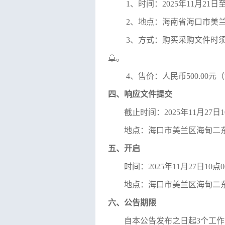
1、时间：
2025
年
11
月
21
日
2、地点：
海南省海口市美
3、方式：购买采购文件时
章。
4、售价：人民币
5
00.00
四、响应文件提交
截止时间：
2025
年
1
1
月
2
7
日
1
地点：
海口市美兰区海甸二
五、开启
时间：
2025年11月
27
日
10点
地点：
海口市美兰区海甸二
六、公告期限
自本公告发布之日起
3个工