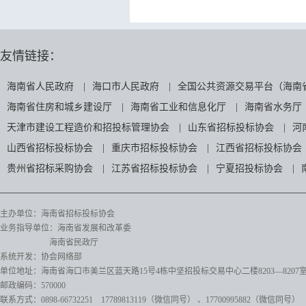
友情链接：
海南省人民政府
|
海口市人民政府
|
全国公共资源交易平台（海南
海南省住房和城乡建设厅
|
海南省工业和信息化厅
|
海南省水务厅
天津市建设工程造价和招投标管理协会
|
山东省招标投标协会
|
河
山西省招标投标协会
|
重庆市招标投标协会
|
江西省招标投标协会
贵州省招标采购协会
|
江苏省招标投标协会
|
宁夏招投标协会
|
主办单位：海南省招标投标协会
业务指导单位：海南省发展和改革委
海南省民政厅
系统开发：协会网络部
单位地址：海南省海口市美兰区蓝天路15号4栋中坚招投标交易中心二楼8203—8207
邮政编码：570000
联系方式：0898-66732251 17789813119（微信同号）
、17700995882
（微信同号）