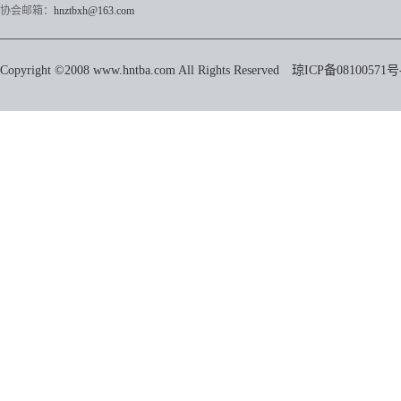
协会邮箱：
hnztbxh@163.com
Copyright ©2008 www.hntba.com All Rights Reserved
琼ICP备08100571号