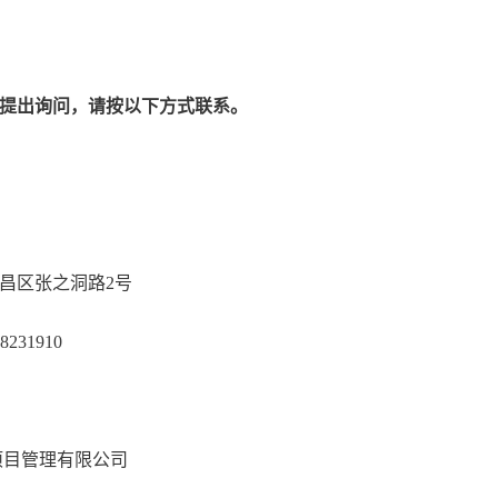
提出询问，请按以下方式联系。
240515
昌区张之洞路
2号
98-38231910
煜永腾项目管理有限公司