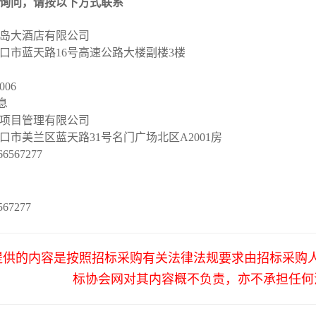
询问，请按以下方式联系
岛大酒店有限公司
口市蓝天路
16号高速公路大楼副楼3楼
006
息
项目管理有限公司
口市美兰区蓝天路
31号名门广场北区A2001房
66567277
567277
提供的内容是按照招标采购有关法律法规要求由招标采购
标协会网对其内容概不负责，亦不承担任何