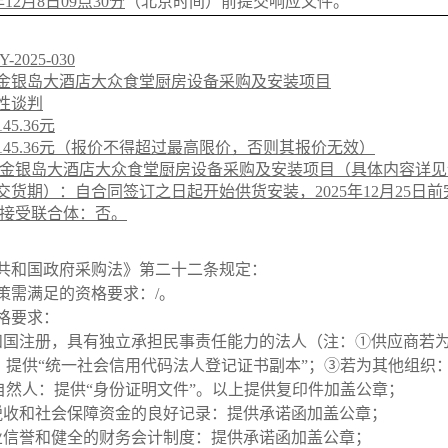
年12月
8
日
09
点
30
分
（北京时间）前提交响应文件
。
-2025-030
金银岛大酒店大众食堂厨房设备采购及安装项目
性
谈判
145.36
元
145.36
元
（报价不得超过最高限价，否则其报价无效）
金银岛大酒店大众食堂厨房设备采购及安装项目
（具体内容详见
交货期）
：
自合同签订之日起开始供货安装，
2025年12月25
）接受联合体：
否
。
民共和国政府采购法》第二十二条规定：
政策需满足的资格要求：
/
。
格要求：
共和国注册，具有独立承担民事责任能力的法人（注：①供应商若
：提供“统一社会信用代码法人登记证书副本”；③若为其他组织
自然人：提供“身份证明文件”。以上提供复印件加盖公章；
纳税收和社会保障资金的良好记录：提供承诺函加盖公章；
商业信誉和健全的财务会计制度：提供承诺函加盖公章；