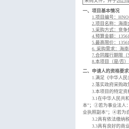
采购文件，并于
2025
一、
项目基本情况
1.项目编号：
HNOY
2.项目名称：
海南
3.采购方式：竞争
4.预算金额：
1356
5.最高限价：
1356
6. 采购需求：
海南
7.合同履行期限
（
8.本项目（是/否
二、申请人的资格要求
1.满足《中华人
2
.落实政府采购
3
.本项目的特定资
3
.1在中华人民
本”；②若为事业法人
业执照副本”；④若为
3
.2具有依法缴
3
.3具有良好的