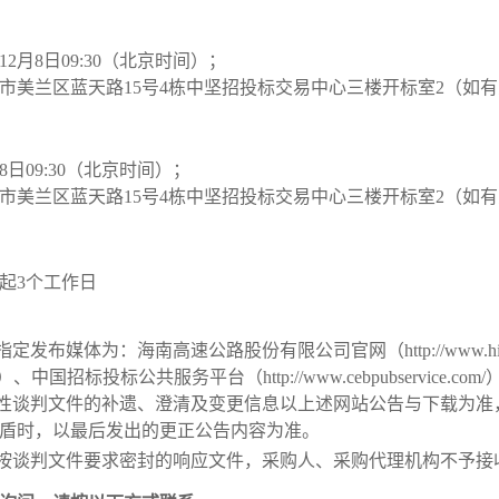
年12月
8
日
09
:
30
（北京时间）；
市美兰区蓝天路
15号4栋中坚招投标交易中心三楼开标室
2
（如有
8
日
09
:
30
（北京时间）；
市美兰区蓝天路
15号4栋中坚招投标交易中心三楼开标室
2
（如有
起
3
个工作日
息指定发布媒体为：
海
南高速公路
股份有限公司官网（
http://w
om）、
中国招标投标公共服务平台
（
http://www.cebpubservice.com/
争性谈判文件的补遗、澄清及变更信息以上述网站公告与下载为准
盾时，以最后发出的更正公告内容为准。
按
谈判
文件要求密封的
响应
文件，采购人、采购代理机构不予接