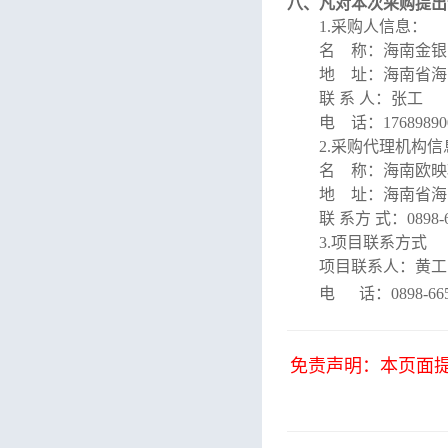
八、
凡对本次采购提出
1.采购人信息：
名
称：
海南金银
地
址：
海南省海
联
系
人：
张工
电
话：
17689890
2.采购代理机构
信
名
称：
海南欧映
地
址：
海南省海
联
系方
式
：
0898-
3.项目联系方式
项目联系人：
黄工
电
话：
0898-66
免责声明：本页面