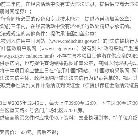
活动前三年内，在经营活动中没有重大违法记录，提供供应商无违
册时间起算）；
有履行合同所必需的设备和专业技术能力：提供承诺函加盖公章；
购活动前三年内，在经营活动中没有环保类行政处罚记录承诺函。
行政法规规定的其他条件：提供承诺函加盖公章；
未被列入信用中国网站（
www.creditchina.gov.cn）的
国政府采购网（www.ccgp.gov.cn）没有列入“政府采购严
www.gsxt.gov.cn/index.html
）
不存在与本项目其他潜在
供应商
的法
供承诺函，也可提供查询结果截图加盖公章
，
截图以代理机构现
将于本项目
响应
截止日在
“信用中国”网站、“中国政府采购网”
违法失信主体、政府采购严重违法失信行为记录名单的，视为其
已获取竞争性谈判文件并缴纳谈判保证金（须提供保证金缴纳凭证
3
日至
2025年12月
5
日
，
每天上午
09:00
至
12:00
，下午
14:30
至
17:
30
兰区蓝天路
31号名门广场北区A2001房
。
供应商
购买文件时应携带以下资料：营业执照副本、持单位介绍
套售价：
500元
，
售后不退
；