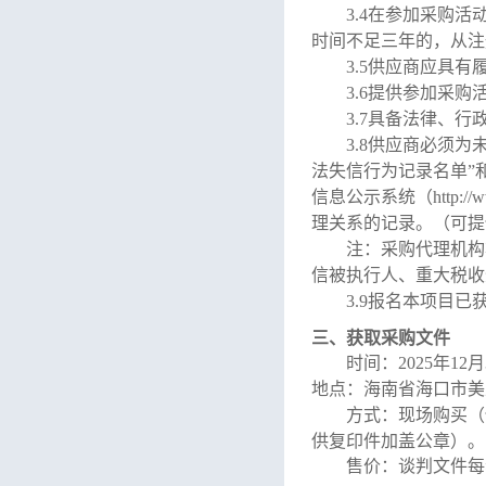
3
.4在参加采购
时间不足三年的，从注
3
.5供应商应具
3
.6提供参加采
3
.7具备法律、
3.8供应商
必须为
法失信行为记录名单”和中
信息公示系统
（
http://
理关系的记录。（可提
注：采购代理机构
信被执行人、重大税收
3.9报名本项目
三
、
获取采购文件
时间：
2025年12月
地点：
海南省海口市美
方式：现场购买（
供复印件加盖公章）。
售价：
谈判
文件每