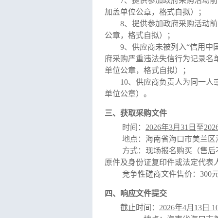
7、
提供参加政府采购活动前
加盖单位公章，格式自拟）
；
8、提供参加政府采购活动
公章，格式自拟）；
9
、
供应商未被列入
“信用中国”
府采购严重违法失信行为记录名单”以及中
单位公章，格式自拟）；
10、供应商负责人为同一
单位公章）。
三、获取采购文件
时间：
2026年3月3
1
日
至
202
地点：
海南省海口市美兰区
方式：现场报名购买（售后
原件及身份证
复印件
或法定代表
竞争性磋商文件售价：
3
00
四、响应文件提交
截止时间：
2026年4月13日 