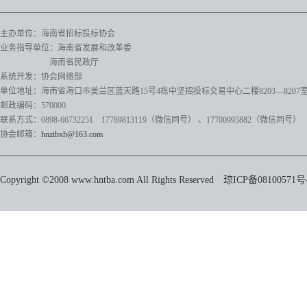
主办单位：海南省招标投标协会
业务指导单位：海南省发展和改革委
海南省民政厅
系统开发：协会网络部
单位地址：海南省海口市美兰区蓝天路15号4栋中坚招投标交易中心二楼8203—8207
邮政编码：570000
联系方式：0898-66732251 17789813119（微信同号）
、17700995882
（微信同号）
协会邮箱：
hnztbxh@163.com
Copyright ©2008 www.hntba.com All Rights Reserved
琼ICP备08100571号