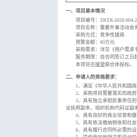
一、项目基本情况
项目编号：
ZRZB-2026-004-2
项目名称：
重要外事活动会
采购方式：竞争性磋商
预算金额：
80万元
采购需求：
详见《用户需求
服务期限
：自合同签订之日
本项目
不接受
联合体
投标
。
二、申请人的资格要求：
1、
满足《中华人民共和国政
2、采购项目需要落实的政府
3、
具有独立承担民事责任的
业执照副本、组织机构代码证副
4
、
具有良好的商业信誉和健
5、具
有依法缴纳
税收和
社会
6
、
具有履行合同所必需的设