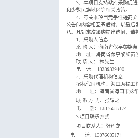
3
、
本项目支持政府采购促进
和少数民族地区等相关政策。
4、
有关本项目竞争性磋商文
公告的内容相互矛盾时，以最后
八、凡对本次采购提出询问，请
1．采购人信息
采
购
人：
海南省保亭黎族苗
地
址：海南省保亭黎族苗
联
系
人：
林先生
电
话：
18289329400
2．采购代理机构信息
招标代理机构：
海口助福工
地
址：海南省海口市龙
联
系
方
式：
张辉龙
电
话：
13876685174
3
.
项目联系方式
项目联系人：
张辉龙
电 话：
13876685174