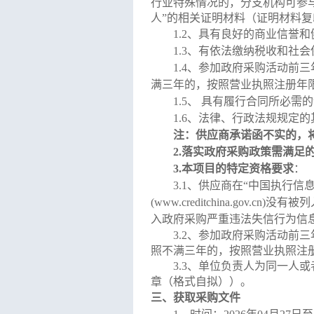
行业特殊情况的，分支机构可参
人”的相关证明材料（证明材料
1
.2、
具有良好的商业信誉和
1.3、
有依法缴纳税收和社会
1
.
4
、
参加政府采购活动前三
满三年的，按照营业执照注册年
1
.
5
、
具有履行合同所必需的
1.6、
法律、行政法规规定的
注：供应商承诺函不实的，
2.
落实政府采购政策需满足
3.本项目的特定资格要求
：
3.1
、
供应商
在
“中国执行信息公开
(www.creditchina.gov
入政府采购严重违法失信行为信息
3.2、
参加政府采购活动前三
照不满三年的，按照营业执照注
3.3、
单位负责人为同一人或
章（格式自拟））
。
三、获取采购文件