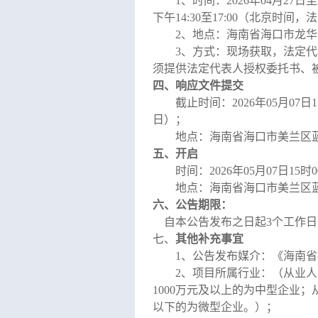
1、时间：
202
6
年
04
月
27
日至
下午
14
:
30
至
17
:
0
0（北京时间，法
2、地点：
海南省海口市龙华
3、方式：
现场获取，
法定代
须提供法定代表人授权委托书、
四、响应文件提交
截止时间：
202
6
年
05
月
07
日
日
）
；
地点：
海南省海口市美兰区
五、开启
时间：
202
6
年
05
月
07
日
15时
地点：
海南省海口市美兰区
六、公告期限：
自本公告发布之日起
3个
工作日
七、
其他补充事宜
1、
公告发布媒介：《海南省
2、
项目所属行业：
（从业人
1000万元及以上的为中型企业；
以下的为微型企业。）
；