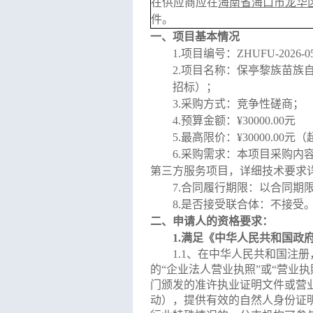
在供应商应在
海南省海口市龙华
件。
一、项目基本情况
1.项目编号：
ZHUFU-2026-
2.项目名称：
保亭黎族苗族
招标）；
3.采购方式：竞争性磋商
；
4.预算金额：¥
30000.00元
5.最高限价：¥
30000.00元
（
6
.
采购需求
：
本项目采购内
第三方服务项目，
详细技术要求
7
.
合同履行期限
：以合同期
8
.
是否接受联合体：不接受
二、申请人的资格要求：
1.满足《中华人民共和国政
1
.1、
在中华人民共和国注册
的“企业法人营业执照”或“营业
门颁发的准许执业证明文件或营
动），提供有效的自然人身份证