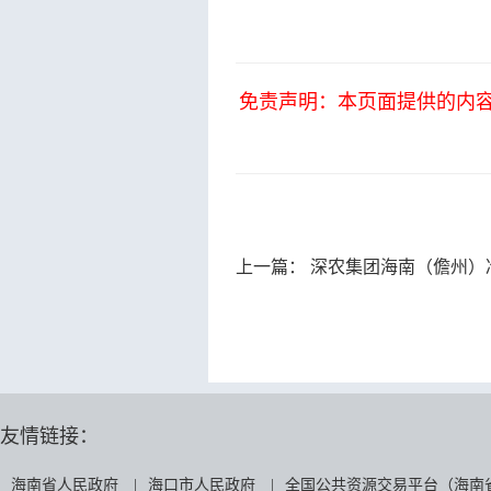
免责声明：本页面提供的内
上一篇：
深农集团海南（儋州）冷链集配中心项目一期工程（暂估工程：排烟天窗）
友情链接：
海南省人民政府
|
海口市人民政府
|
全国公共资源交易平台（海南