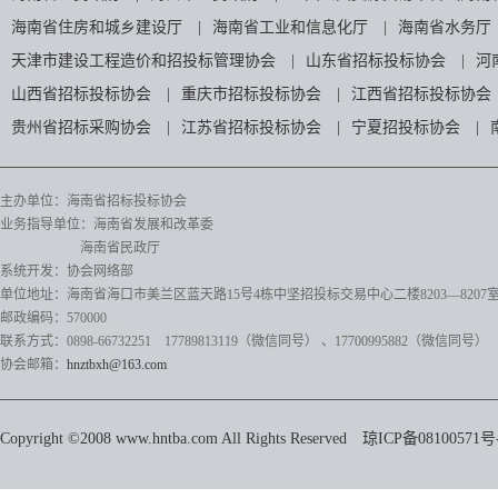
海南省住房和城乡建设厅
|
海南省工业和信息化厅
|
海南省水务厅
天津市建设工程造价和招投标管理协会
|
山东省招标投标协会
|
河
山西省招标投标协会
|
重庆市招标投标协会
|
江西省招标投标协会
贵州省招标采购协会
|
江苏省招标投标协会
|
宁夏招投标协会
|
主办单位：海南省招标投标协会
业务指导单位：海南省发展和改革委
海南省民政厅
系统开发：协会网络部
单位地址：海南省海口市美兰区蓝天路15号4栋中坚招投标交易中心二楼8203—8207
邮政编码：570000
联系方式：0898-66732251 17789813119（微信同号）
、17700995882
（微信同号）
协会邮箱：
hnztbxh@163.com
Copyright ©2008 www.hntba.com All Rights Reserved
琼ICP备08100571号