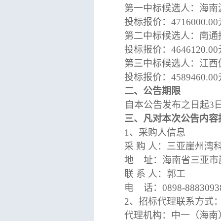
第一中标候选人：海南
投标报价：
4716000
.00
第二中标候选人：南通
投标报价：
4646120
.00
第三中标候选人：江西
投标报价：
4589460
.00
二、公告期限
自本公告发布之日起
3
三、凡对本次公告内容
1、采购人信息
采
购
人：三亚崖州湾
地
址：海南省三亚市
联
系
人：
郭
工
电
话：
0898-8883093
2、招标代理联系方式
代理机构：中一（海南