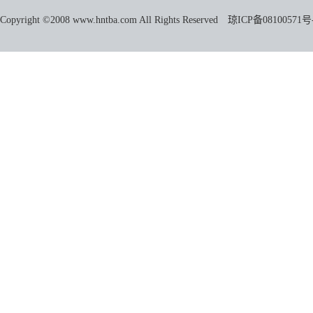
Copyright ©2008 www.hntba.com All Rights Reserved
琼ICP备08100571号