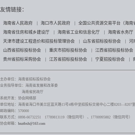
友情链接：
海南省人民政府
|
海口市人民政府
|
全国公共资源交易平台（海南
海南省住房和城乡建设厅
|
海南省工业和信息化厅
|
海南省水务厅
天津市建设工程造价和招投标管理协会
|
山东省招标投标协会
|
河
山西省招标投标协会
|
重庆市招标投标协会
|
江西省招标投标协会
贵州省招标采购协会
|
江苏省招标投标协会
|
宁夏招投标协会
|
主办单位：海南省招标投标协会
业务指导单位：海南省发展和改革委
海南省民政厅
系统开发：协会网络部
单位地址：海南省海口市美兰区蓝天路15号4栋中坚招投标交易中心二楼8203—8207
邮政编码：570000
联系方式：0898-66732251 17789813119（微信同号）
、17700995882
（微信同号）
协会邮箱：
hnztbxh@163.com