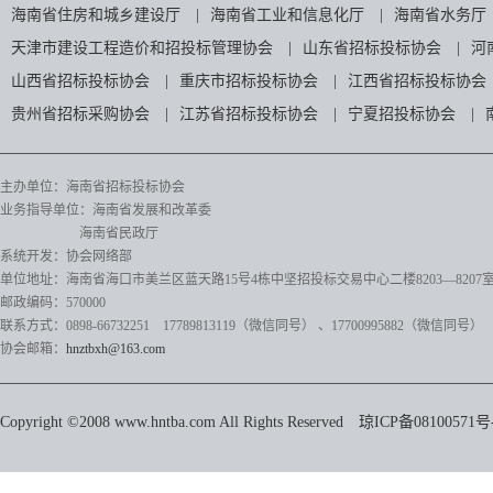
海南省住房和城乡建设厅
|
海南省工业和信息化厅
|
海南省水务厅
天津市建设工程造价和招投标管理协会
|
山东省招标投标协会
|
河
山西省招标投标协会
|
重庆市招标投标协会
|
江西省招标投标协会
贵州省招标采购协会
|
江苏省招标投标协会
|
宁夏招投标协会
|
主办单位：海南省招标投标协会
业务指导单位：海南省发展和改革委
海南省民政厅
系统开发：协会网络部
单位地址：海南省海口市美兰区蓝天路15号4栋中坚招投标交易中心二楼8203—8207
邮政编码：570000
联系方式：0898-66732251 17789813119（微信同号）
、17700995882
（微信同号）
协会邮箱：
hnztbxh@163.com
Copyright ©2008 www.hntba.com All Rights Reserved
琼ICP备08100571号