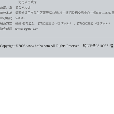
海南省民政厅
系统开发：协会网络部
单位地址：海南省海口市美兰区蓝天路15号4栋中坚招投标交易中心二楼8203—8207
邮政编码：570000
联系方式：0898-66732251 17789813119（微信同号）
、17700995882
（微信同号）
协会邮箱：
hnztbxh@163.com
Copyright ©2008 www.hntba.com All Rights Reserved
琼ICP备08100571号