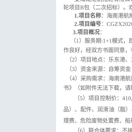
轮项目B包（二次招标）
。
1.项目名称
：
海南港航
2.项目编号
：
CGZX202
3.项目概况
：
（
1）服务期
:1+1模
作良好，经双方书面同意，
（
2）项目
地点：
乐东港、
（
3
）资金来源：自筹资金
（
4
）采购需求：
海南港航
书》（如附件无法下载，请
（
5
）项目控制价
：
41
品）、配件、润滑油（脂）
理费、危险废物处置费、船
（
6
）联合体要求：不