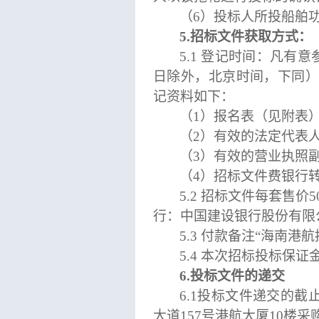
（
6
）
投标人所投船舶
5.招标文件获取方式：
5.1 登记时间：凡有
日除外，
北京时间，下同
记资料如下：
（
1）报名表（见附表
（
2）有效的法定代表
（
3）有效的营业执照
（
4）招标文件费银行
5.2 招标文件每套售
行：
中国建设银行股份有限
5.3 付款备注“
海南港航
5.4 本次招标投标保证
6.投标文件的递交
6.1投标文件递交的
大道
157号
港航大厦
10楼采