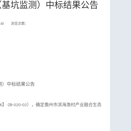
（基坑监测）中标结果公告
33:48 浏览次数：
测）
中标
结果
公
告
】
）
，确定
儋州市滨海渔村产业融合生态
6
-ZB-020-02