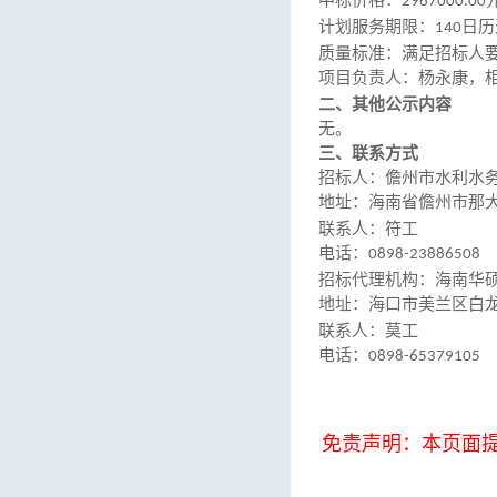
中标价格：
2967000.00
计划服务期限：
日历
140
质量标准：满足招标人
项目负责人：杨永康，
二、
其他公示内容
无。
三
、联系方式
招标人：儋州市水利水
地址：海南省儋州市那
联系人：符工
电话：
0898-23886508
招标代理机构：海南华
地址：海口市美兰区白
联系人：莫工
电话：
0898-65379105
免责声明：本页面