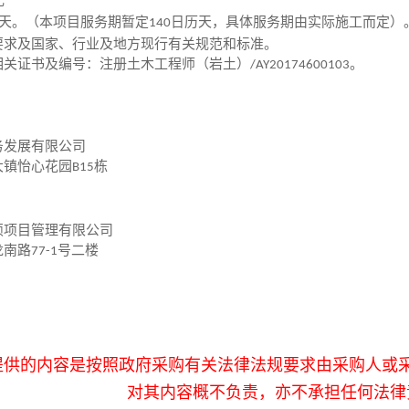
元
天。（本项目服务期暂定
日历天，具体服务期由实际施工而定）
140
要求及国家、行业及地方现行有关规范和标准。
相关证书及编号：注册土木工程师（岩土）
。
/AY20174600103
务发展有限公司
大镇怡心花园
栋
B15
硕项目管理有限公司
龙南路
号二楼
77-1
提供的内容是按照政府采购有关法律法规要求由采购人或
对其内容概不负责，亦不承担任何法律