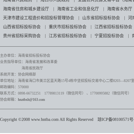
海南省住房和城乡建设厅
|
海南省工业和信息化厅
|
海南省水务厅
天津市建设工程造价和招投标管理协会
|
山东省招标投标协会
|
河
山西省招标投标协会
|
重庆市招标投标协会
|
江西省招标投标协会
贵州省招标采购协会
|
江苏省招标投标协会
|
宁夏招投标协会
|
主办单位：海南省招标投标协会
业务指导单位：海南省发展和改革委
海南省民政厅
系统开发：协会网络部
单位地址：海南省海口市美兰区蓝天路15号4栋中坚招投标交易中心二楼8203—8207
邮政编码：570000
联系方式：0898-66732251 17789813119（微信同号）
、17700995882
（微信同号）
协会邮箱：
hnztbxh@163.com
Copyright ©2008 www.hntba.com All Rights Reserved
琼ICP备08100571号