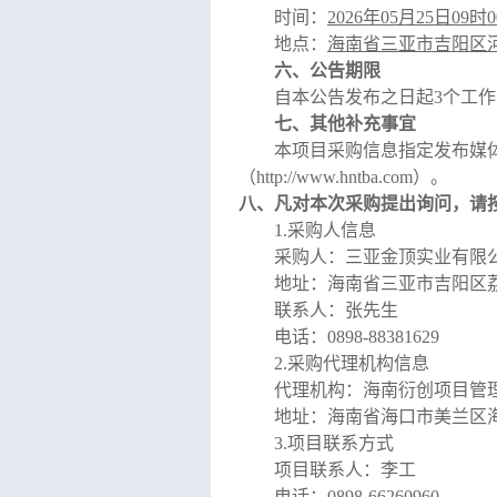
时间：
2026
年
05
月
25
日
09
时
0
地点：
海南省三亚市吉阳区
六、公告期限
自本公告发布之日起
3
个工作
七、其他补充事宜
本项目采购信息指定发布媒
（
http://www.hntba.com
）
。
八、凡对本次采购提出询问，请
1.
采购人信息
采购人：
三亚金顶实业有限
地址：
海南省三亚市吉阳区
联系人：
张先生
电话：
0898-88381629
2.
采购代理机构信息
代理机构：海南衍创项目管
地址：
海南省海口市美兰区
3.
项目联系方式
项目联系人：
李工
电话：
0898-66260960