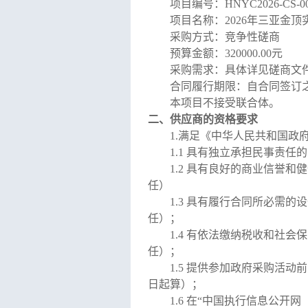
项目编号：
HNYC2026-CS-00
项目名称：
2026
年三亚金顶
采购方式：竞争性磋商
预算金额：
320000.00
元
采购需求：
具体详见
磋商文
合同履行期限：自合同签订
本项目不接受联合体。
二、供应商的资格要求
1.
满足《中华人民共和国政
1
.1
具有独立承担民事责任的
1
.
2
具有良好的商业信誉和健
任）
1
.
3
具有履行合同所必需的设
任
）；
1
.
4
有依法缴纳税收和社会保
任）；
1
.
5
提供参加政府采购活动前
日起算）；
1.6
在“中国执行信息公开网