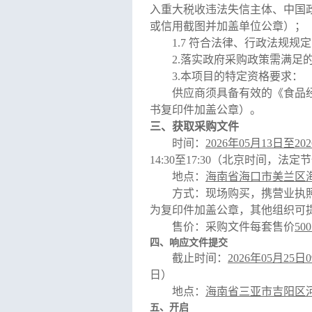
入重大税收违法失信主体、中国
或信用截图并加盖单位公章）；
1.7
符合法律、行政法规规定
2.
落实政府采购政策需满足
3.
本项目的特定资格要求：
供应商须具备有效的《食品
书复印件加盖公章）。
三、
获取采购文件
时间：
202
6
年
0
5
月
13
日至
202
14:30
至
17:30
（北京时间，法定节
地点：
海南省海口市美兰区
方式：
现场购买，携营业执
为复印件加盖公章，其他组织可
售价：采购文件每套售价
5
00
四、响应文件提交
截止时间
：
202
6
年
0
5
月
25
日
0
日）
地点：
海南省三亚市吉阳区
五、开启