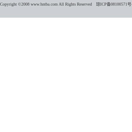
Copyright ©2008 www.hntba.com All Rights Reserved
琼ICP备08100571号