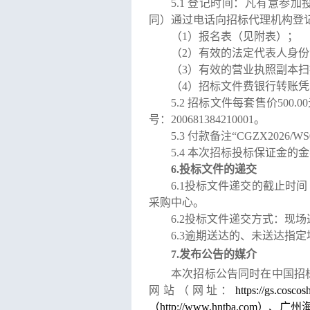
5.1
登记时间：凡有意参加
同）通过电话向招标代理机构登
（
1
）报名表（见附表）；
（
2
）有效的法定代表人身份
（
3
）有效的营业执照副本扫
（
4
）招标文件费银行转账凭
5.2
招标文件每套售价
500.00
号：
200681384210001
。
5.3
付款备注
“
CGZX2026/WS
5.4
本次招标投标保证金的金
6.
投标文件的递交
6.1
投标文件递交的截止时间
采购中心。
6.2
投标文件递交方式：现场
6.3
逾期送达的、未送达指定
7.
发布公告的媒介
本次招标公告同时在中国招
网站（网址：
https://gs.cosco
（
http://www.hntba.com
）、
广州