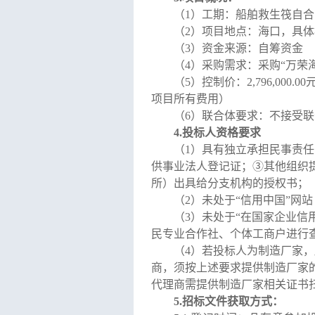
（
1
）工期：船舶救生筏自合
（
2
）项目地点：海口，具体
（
3
）资金来源：自筹资金
（
4
）采购需求：采购“万荣
（
5
）控制价：
2,796,000.00
项目所有费用）
（
6
）联合体要求：不接受联
4
.
投标人资格
要求
（
1）
具有独立承担民事责任
供事业法人登记证；③其他组织
所）出具给分支机构的授权书；
（
2）未处于“信用中国”网站（h
（
3）未处于“在国家企业信用
民专业合作社、个体工商户进行
（
4）若投标人为制造厂家，
商，须按上述要求提供制造厂家
代理商需提供制造厂家相关证书
5.
招标文件获取方式：