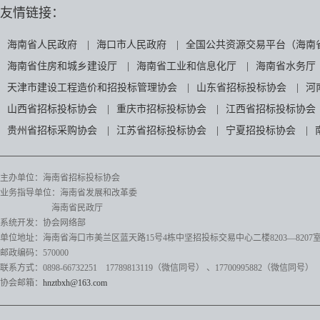
友情链接：
海南省人民政府
|
海口市人民政府
|
全国公共资源交易平台（海南
海南省住房和城乡建设厅
|
海南省工业和信息化厅
|
海南省水务厅
天津市建设工程造价和招投标管理协会
|
山东省招标投标协会
|
河
山西省招标投标协会
|
重庆市招标投标协会
|
江西省招标投标协会
贵州省招标采购协会
|
江苏省招标投标协会
|
宁夏招投标协会
|
主办单位：海南省招标投标协会
业务指导单位：海南省发展和改革委
海南省民政厅
系统开发：协会网络部
单位地址：海南省海口市美兰区蓝天路15号4栋中坚招投标交易中心二楼8203—8207
邮政编码：570000
联系方式：0898-66732251 17789813119（微信同号）
、17700995882
（微信同号）
协会邮箱：
hnztbxh@163.com