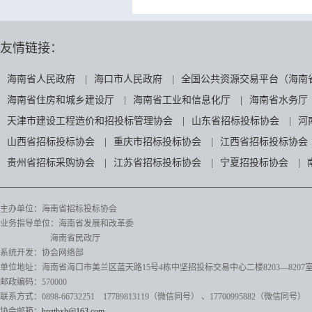
友情链接：
海南省人民政府
|
海口市人民政府
|
全国公共资源交易平台（海南
海南省住房和城乡建设厅
|
海南省工业和信息化厅
|
海南省水务厅
天津市建设工程造价和招投标管理协会
|
山东省招标投标协会
|
河
山西省招标投标协会
|
重庆市招标投标协会
|
江西省招标投标协会
贵州省招标采购协会
|
江苏省招标投标协会
|
宁夏招投标协会
|
主办单位：海南省招标投标协会
业务指导单位：海南省发展和改革委
海南省民政厅
系统开发：协会网络部
单位地址：海南省海口市美兰区蓝天路15号4栋中坚招投标交易中心二楼8203—8207
邮政编码：570000
联系方式：0898-66732251 17789813119（微信同号）
、17700995882
（微信同号）
协会邮箱：
hnztbxh@163.com