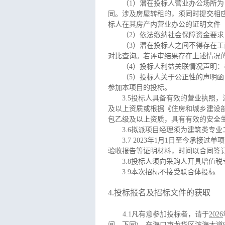
（
1
）潜在投标人营业办公场所为
同。涉及房屋转租的，须同时提交相
标人在其房产内营业办公的证明文件
（
2
）依法缴纳社会保障资金要求
（
3
）潜在投标人之间不得存在工
对比查询。若评审结果存在上述情况
（
4
）投标人利益关联情况声明：
（
5
）投标人关于公正性的声明函
参加本项目的投标。
3.5
投标人具备有效的营业执照，
及以上资质或根据《住房和城乡建设
包乙级及以上资质，具有有效的安全
3.6
拟派项目经理须为建筑类专业
3.7 2023
年
1
月
1
日至今承接过单项
验收报告等证明材料，时间以合同签
3.8
投标人须向采购人开具增值税
3.9
本次招标不接受联合体投标
4.
投标报名及
招标文件的获取
4.1
凡有意参加投标者，请于
2026
间，下同
)
，在
海口市龙华区滨海大道97