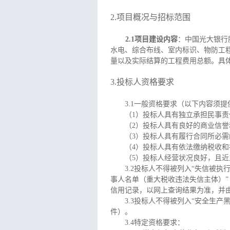
2.
项目概况与招标范围
2.1
项目建设内容
：中国光大银行
水电、综合布线、室内标识、物防工
量以及实际结算的工程费用总额
。具
3.
投标人资格要求
3.1
一般资格要求（以下内容须提
（
1
）投标人具有独立承担民事责
（
2
）投标人具有良好的商业信誉
（
3
）投标人具有履行合同所必需
（
4
）投标人具有依法缴纳税收和
（
5
）投标人经营状况良好，且近
3.2
投标人不得被列入“失信被执行
事人名单（重大税收违法失信主体）
信用记录，以网上查询结果为准，并
3.3
投标人不得被列入“安全生产黑
件）。
3.4
特定资格要求：