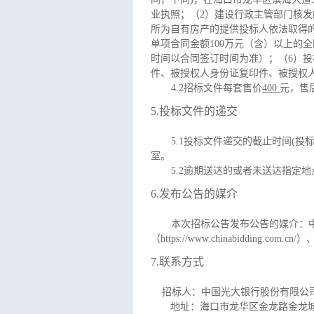
业执照
；（2）建设行政主管部门核
所为自有房产的提供投标人依法取得的
单项合同金额100万元（含）以上的
时间以合同签订时间为准）；（6）投标
件、被授权人身份证复印件、被授权人2
4.2
招标文件每套售价
400
元，售
5.
投标文件的递交
5.1
投标文件递交的截止时间
(
投
室
。
5.2
逾期送达的或者未送达指定地
6.
发布公告的媒介
本次招标公告发布公告的媒介：
（https://www.chinabidding.com
7.
联系方式
招标人：中国光大银行股份有限公
地址：
海口市龙华区金龙路金龙城