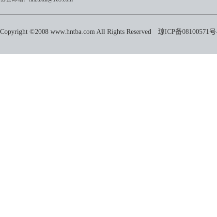
Copyright ©2008 www.hntba.com All Rights Reserved
琼ICP备08100571号