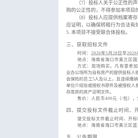
（7）投标人关于公正性的
购的公正性的，不得参加本项目
（8）投标人应提供档案寄
应证明，以确保转租行为合法有
5.
本项目不接受联合体投标。
三、获取招标文件
时间：
2026年5月28日
至
202
地点：海南省海口市美兰区国兴
方式：现场购买。凡有意参
业办公场所为自有房产的提供投标人
会保险的员工5人及以上，且连续缴
单位介绍信或授权书原件及被授权人身份
存库房的房产证明文件
。
售价：人民币400元（/包
四、提交投标文件截止时间、
提交投标文件截止时间、开标时间
地点：海南省海口市美兰区蓝
五、公告期限