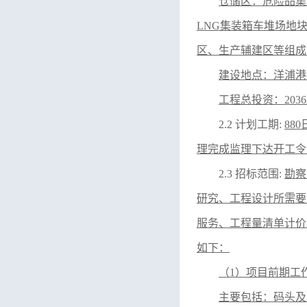
仓储区：危险品集
LNG集装箱车堆场地块
区、生产辅建区等组成
建设地点：洋浦港
工程总投资：
20
2.2 计划工期:
88
理完成监理下达开工令
2.3 招标范围:
勘察
研究、工程设计所需要
服务、工程量清单计价
如下：
（
1）项目前期工
主要包括：码头及