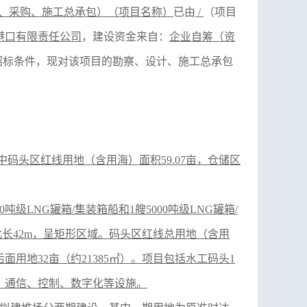
计、采购、施工总承包）（项目名称）
已由
/
（项目
港口有限责任公司
，建设资金来自：
企业自筹（资
招标条件，现对该项目的勘察、设计、施工总承包
，其中码头区红线用地（含用海）面积59.07亩，仓储区
00吨级LNG罐箱/集装箱船和1艘5000吨级LNG罐箱/
南北长42m，呈矩形区域。码头区红线总用地（含用
头后面用地32亩（约21385㎡）。项目包括水工码头1
、通信、控制、数字化等设施。