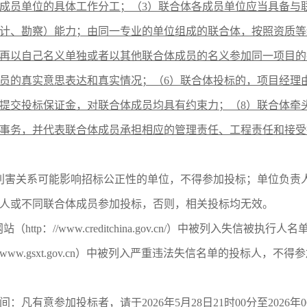
成员单位的具体工作分工；（3）联合体各成员单位应当具备与
计、勘察）能力；由同一专业的单位组成的联合体，按照资质等
再以自己名义单独或者以其他联合体成员的名义参加同一项目的
员的真实意思表达和真实情况；（6）联合体投标的，项目经理
提交投标保证金，对联合体成员均具有约束力；（8）联合体牵
事务，并代表联合体成员承担相应的管理责任、工程责任和接受
存在利害关系可能影响招标公正性的单位，不得参加投标；
单位负责
人或不同联合体成员参加投标
，否则，相关投标均无效。
”网站（http：//www.creditchina.gov.cn/）中被列入
www.gsxt.gov.cn
）中被列入严重违法失信名单的投标人，不得参
取时间：凡有意参加投标者，请于
2026
年
5
月
28
日
21
时
00
分至
2026
年
0