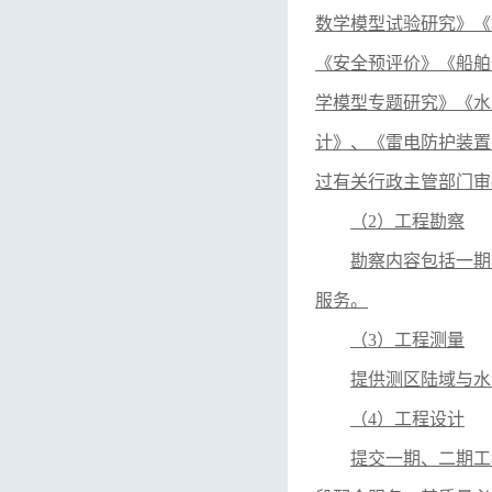
数学模型试验研究》《
《安全预评价》《船舶
学模型专题研究》《水
计》
、
《雷电防护装置
过有关行政主管部门审
（
2）工程勘察
勘察内容包括一期
服务。
（
3）工程测量
提供测区陆域与水
（
4）工程设计
提交一期、二期工