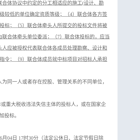
联合体协议中约定的分工相适应的施工(设计、勘
级较低的单位确定资质等级；（4）联合体各方签
投标；（5）联合体牵头人所提交的投标文件将被
由联合体牵头单位委派；（7）联合体投标的，应当
头人应被授权代表联合体各成员处理勘察、设计和
指令；（9）联合体成员就中标项目对招标人承担
人为同一人或者存在控股、管理关系的不同单位，
失信被执行人名单或重大税收违法失信主体的投标人，或在国家企
加投标。
6
月
0
4
日
17
时
30
分（法定公休日、法定节假日除