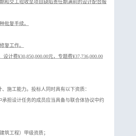
期和交工验收至项目缺陷责任期满前的设计配合服
种批复手续。
修复工作。
元，
设计费
¥
30
,
850
,
000.00
元
，
专题费
¥
37
,
736
,000.00
设计、施工能力。投标人同时具有以下资质：
中承担设计任务的成员应当具备与联合体协议中约
建筑工程）甲级资质；