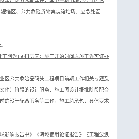
00㎡。拟建堆场分两期建设，其中一期用地为原准时达
LNG罐箱区、公共危险货物集装箱堆场、应急处置
元。
计工期为150日历天；施工开始时间以施工许可证办
业区公共危险品码头工程项目前期工作相关专题及
文件）阶段的设计服务、施工图设计报批阶段配合
前的设计配合服务等工作，施工总承包，具体要求
境影响报告书》《海域使用论证报告》《工程波浪