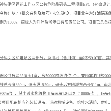
神头港区莲花山作业区公共危险品码头工程项目
EPC（勘察设
名称）
以
/（批文名称及编号）
批准建设，项目业主为
洋浦瑞瀚
例为
100%，招标人为
洋浦瑞瀚港口有限责任公司
。项目已具备
分码头区和堆场区两部分，总用地（含用海）面积
259.07亩
途公共危险品码头
1座，含50000吨级泊位1个，兼顾靠泊1艘200
总长度360m，码头纵深50m，码头后方陆域东西长511m，
39385㎡），其中透水构筑物用海面积1.8公顷（18000㎡），码
及项目配备相应的装卸设备、运输机械设备、给排水消防、供电