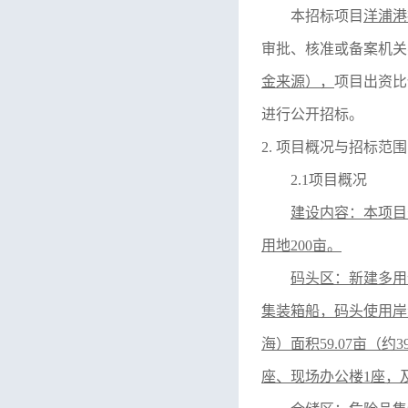
本招标项目
洋浦港
审批、核准或备案机关
金来源），
项目出资比
进行公开招标。
2. 项目概况与招标范围
2.1项目概况
建设内容：本项目
用地200亩。
码头区：新建多用
集装箱船，码头使用岸线
海）面积59.07亩（约
座、现场办公楼1座，