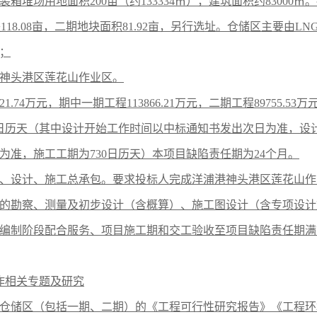
装箱堆场用地面积
200亩（约133334㎡），建筑面积约830
118.08亩，二期地块面积81.92亩，另行选址。仓储区主要由
；
神头港区莲花山作业区。
3621.74万元，期中一期工程
113866.21万元，二期工程89755.53万
0日历天（其中设计开始工作时间以中标通知书发出次日为准，设
为准，施工工期为730日历天）本项目缺陷责任期为24个月。
、设计、施工总承包。要求投标人完成洋浦港神头港区莲花山作
的勘察、测量及初步设计（含概算）、施工图设计（含专项设计
编制阶段配合服务、项目施工期和交工验收至项目缺陷责任期满
作相关专题及研究
仓储区（包括一期、二期）的《工程可行性研究报告》《工程环