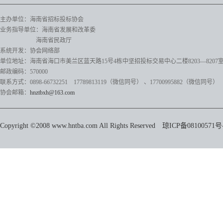
主办单位：海南省招标投标协会
业务指导单位：海南省发展和改革委
海南省民政厅
系统开发：协会网络部
单位地址：海南省海口市美兰区蓝天路15号4栋中坚招投标交易中心二楼8203—8207
邮政编码：570000
联系方式：0898-66732251 17789813119（微信同号）
、17700995882
（微信同号）
协会邮箱：
hnztbxh@163.com
Copyright ©2008 www.hntba.com All Rights Reserved
琼ICP备08100571号