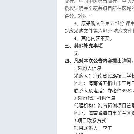
版社
、
中国中医药出版社
、
重庆
授权证明
完全
覆盖项目所在区域
得分
1.5分
。
”
3
、原采购文件
第五部分
评
对应
采购文件
第
六
部分
响应文件
4、
其他内容不变
。
三、其他补充事项
无
四、凡对本次公告内容提出询问
1.采购人信息
采购人：海南省民族技工学
地址：海南省五指山市三月
联系人及电话：郑老师
/8662
2.采购代理机构信息
代理机构：海南衍创项目管
地址：
海南省海口市美兰区
3.项目联系方式
项目联系人：李工