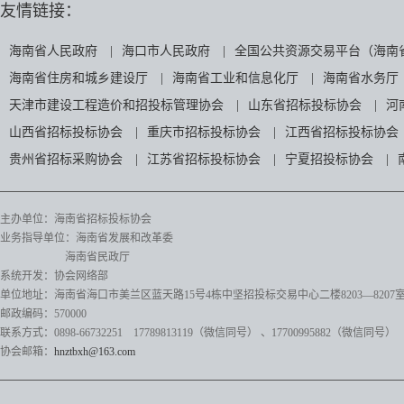
友情链接：
海南省人民政府
|
海口市人民政府
|
全国公共资源交易平台（海南
海南省住房和城乡建设厅
|
海南省工业和信息化厅
|
海南省水务厅
天津市建设工程造价和招投标管理协会
|
山东省招标投标协会
|
河
山西省招标投标协会
|
重庆市招标投标协会
|
江西省招标投标协会
贵州省招标采购协会
|
江苏省招标投标协会
|
宁夏招投标协会
|
主办单位：海南省招标投标协会
业务指导单位：海南省发展和改革委
海南省民政厅
系统开发：协会网络部
单位地址：海南省海口市美兰区蓝天路15号4栋中坚招投标交易中心二楼8203—8207
邮政编码：570000
联系方式：0898-66732251 17789813119（微信同号）
、17700995882
（微信同号）
协会邮箱：
hnztbxh@163.com