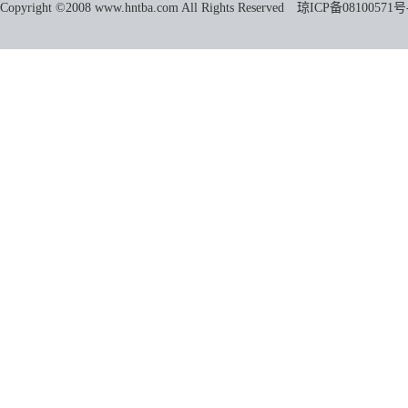
Copyright ©2008 www.hntba.com All Rights Reserved
琼ICP备08100571号