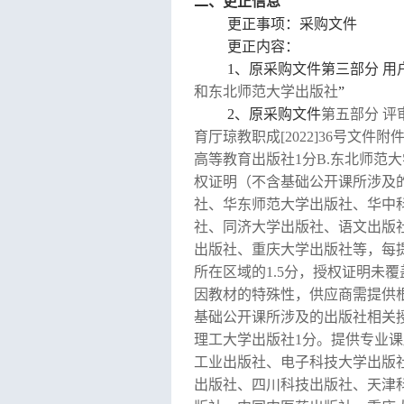
二、更正信息
更正事项：采购文件
更正内容：
1、原采购文件第三部分
用
和
东北师范大学出版社
”
2、原采购文件
第五部分
评
育厅琼教职成
[2022]36号
高等教育出版社
1
分
B.东北师范
权证明（不含基础公开课所涉及
社、
华东师范大学出版社
、
华中
社
、
同济大学出版社
、
语文出版
出版社
、
重庆大学出版社等，每
所在区域的
1.5
分，授权证明未覆
因教材的特殊性，供应商需提供
基础公开课所涉及的出版社相关
理工大学出版社
1
分
。
提供专业课
工业出版社
、
电子科技大学出版
出版社
、
四川科技出版社
、
天津