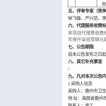
报
五、评审专家（竞
钟飞雄、严兴范、
六、代理服务收费
本项目代理费收费
写叁仟柒佰零肆元
七、公告期限
自本公告发布之日
八、其它补充事宜
/
九、
凡对本次公告
1.采购人信息
采购人：儋州市卫
地
址：海南省儋州市
联系人：李工