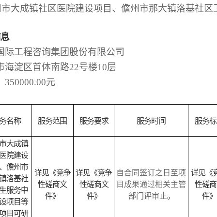
州市大成镇社区医院建设项目、儋州市那大镇洛基社区
信息
国际工程咨询集团股份有限公司
市海淀区首体南路
22号楼10层
：
350000.00元
务名称
服务范围
服务要求
服务时间
服务标
市大成镇
医院建设
、儋州市
详见《竞争
详见《竞争
自合同签订之日至项
详见《
镇洛基社
性磋商文
性磋商文
目成果通过相关主管
性磋商
生服务中
件》
件》
部门评审止
。
件》
设项目等
项目可研