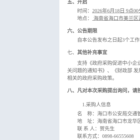
五、开启
时间：
2026年
6
月
18
日
9
点
00
地点：
海南省海口市美兰区
六、公告期限
自本公告发布之日起
3个工
七、
其他补充事宜
支持《政府采购促进中小企
关问题的通知书》、《财政部
发
相关的政府采购政策。
八、凡对本次采购提出询问，请
1.
采购人
信息
名
称：
海口市公安局交通
地
址：海南省海口市龙华
联
系
人：
贺
先生
联系方式：
0898-66555608