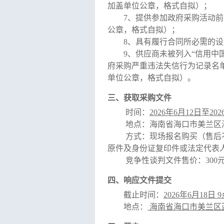
加盖单位公章，格式自拟）；
7、提供参加政府采购活动
公章，格式自拟）；
8、具有履行合同所必需的
9、供应商未被列入“信用中国”网站（
府采购严重违法失信行为记录名单”以及中
单位公章，格式自拟）。
三、获取采购文件
时间
：
2026年
6
月
12
日
至
202
地点：
海南省海口市美兰区
方式：现场报名购买（售后
原件及身份证
复印件
或法定代表
竞争性谈判文件售价：
30
四、响应文件提交
截止时间：
2026年
6
月
18
日
9
地点：
海南省海口市美兰区