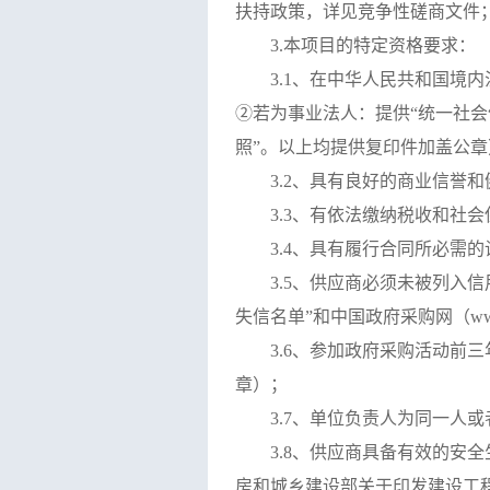
扶持政策，详见竞争性磋商文件
3.本项目的特定资格要求：
3.1、
在中华人民共和国境内
②若为事业法人：提供“统一社
照”。以上均提供复印件
加盖公章
3.2、具有良好的商业信誉
3.3、有依法缴纳税收和社
3.4、具有履行合同所
必需
的
3.5、供应商必须未被列入信用中
失信名单”和中国政府采购网（www
3.6、参加政府采购活动
章）；
3.7、单位负责人为同一
3.8、
供应商
具备有效的安全
房和城乡建设部关于印发建设工