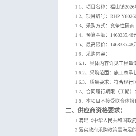
1.1、
项目名称：
福山镇
20
1.2、项目编号：
RHP-Y80260
1.3、采购方式：竞争性磋商
1.4、预算金额：
1468335.48
1.5、最高限价：
1468335.48
1.6、采购内容：
1.6.1、
具体内容详见工程量
1.6.2
、
采购
范围：施工总承
1.6.3
、质量要求：符合现行
1.7
、合同履行期限
（
工期
）
1.8、
本项目不接受联合体
报
二、供应商资格要求：
1.满足《中华人民共和国政
2.落实政府采购政策需满