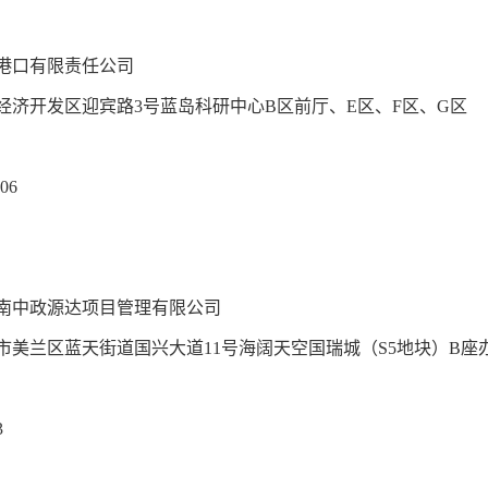
港口有限责任公司
经济开发区迎宾路
3号蓝岛科研中心B区前厅、E区、F区、G区
406
南中政源达项目管理有限公司
市美兰区蓝天街道国兴大道
11号海阔天空国瑞城（S5地块）B座办公
3