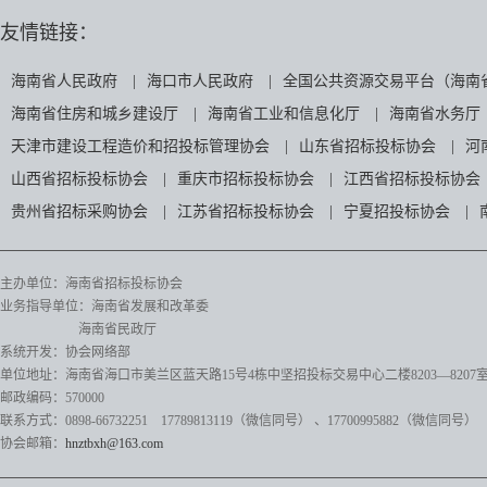
友情链接：
海南省人民政府
|
海口市人民政府
|
全国公共资源交易平台（海南
海南省住房和城乡建设厅
|
海南省工业和信息化厅
|
海南省水务厅
天津市建设工程造价和招投标管理协会
|
山东省招标投标协会
|
河
山西省招标投标协会
|
重庆市招标投标协会
|
江西省招标投标协会
贵州省招标采购协会
|
江苏省招标投标协会
|
宁夏招投标协会
|
主办单位：海南省招标投标协会
业务指导单位：海南省发展和改革委
海南省民政厅
系统开发：协会网络部
单位地址：海南省海口市美兰区蓝天路15号4栋中坚招投标交易中心二楼8203—8207
邮政编码：570000
联系方式：0898-66732251 17789813119（微信同号）
、17700995882
（微信同号）
协会邮箱：
hnztbxh@163.com