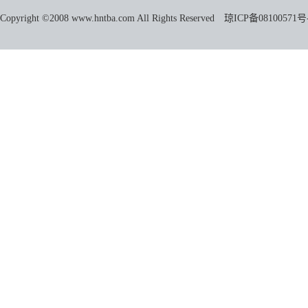
Copyright ©2008 www.hntba.com All Rights Reserved
琼ICP备08100571号