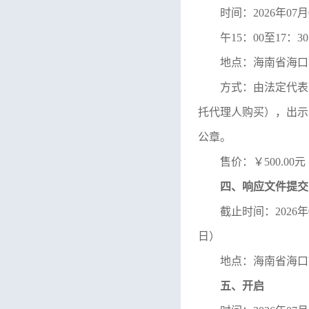
时间：
2026
年
07
月
午
15
：
00
至
17
：
30
地点：
海南省海口
方式：由法定代表
托代理人购买），出示
公章。
售价：￥
500.00
元
四、响应文件提交
截止时间：
2026
年
日）
地点：
海南省海口
五、开启