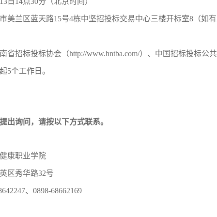
13
日
14
点
30
分
（北京时间）
市美兰区蓝天路
15号4栋中坚招投标交易中心三楼开标室8（如
南省招标投标协会
（
http://www.hntba.com/
）
、中国招标投标公共
起
5
个工作日。
提出询问，请按以下方式联系。
健康职业学院
英区秀华路
32
号
8642247
、
0898-68662169