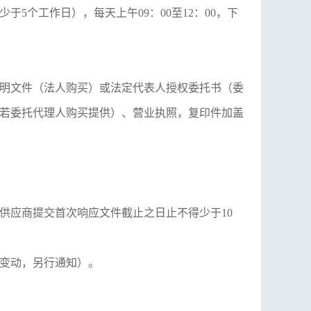
少于
5
个工作日），每天上午
09
：
00
至
12
：
00
，下
明文件（法人购买）或法定代表人授权委托书（委
若委托代理人购买提供）、营业执照，复印件加盖
供应商提交首次响应文件截止之日止不得少于
10
有变动，另行通知）
。