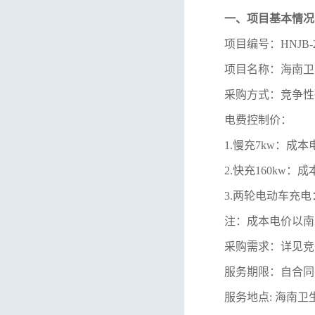
一、项目基本情况
项目编号：
HNJB-
项目名称：
海南卫
采购方式：竞争性
电费控制价：
1.
慢充
7kw
：成本
2.
快充
160kw
：成
3.
两轮电动车充电
注：成本电价以南
采购需求：详见
竞
服务期限：自合同
服务地点
:
海南卫