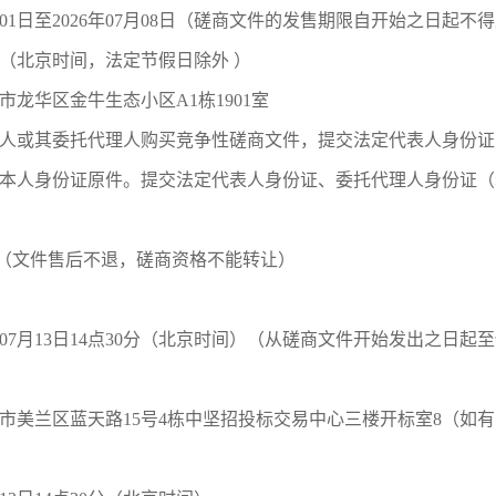
01
日至
2026
年
07
月
08
日（磋商文件的发售期限自开始之日起不得
（北京时间，法定节假日除外 ）
市龙华区金牛生态小区
A1
栋
1901
室
人或其委托代理人购买竞争性磋商文件，提交法定代表人身份证
本人身份证原件。提交法定代表人身份证、委托代理人身份证（
（文件售后不退，磋商资格不能转让）
07
月
13
日
14
点
30
分
（北京时间）（从磋商文件开始发出之日起至
市美兰区蓝天路
15号4栋中坚招投标交易中心三楼开标室8（如