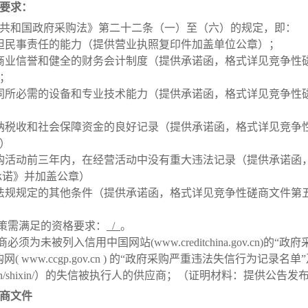
要求：
共和国政府采购法》第二十二条（一）至（六）的规定，即：
担民事责任的能力（提供营业执照复印件加盖单位公章）
；
商业信誉和健全的财务会计制度
（
提供承诺函，格式详见竞争性
；
同所必需的设备和专业技术能力
（提供承诺函，格式详见竞争性
纳税收和社会保障资金的良好记录
（提供承诺函，格式详见竞争
）
购活动前三年内，在经营活动中没有重大违法记录
（提供承诺函
承诺》并加盖公章）
法规规定的其他条件
（提供承诺函，格式详见竞争性磋商文件第
策需满足的资格要求：
/
。
商必须为未被列入信用中国网站
(www.creditchina.gov.cn)
的“政府
购网
( www.ccgp.gov.cn )
的“政府采购严重违法失信行为记录名单
n/shixin/
）的失信被执行人的供应商
；
（
证明材料：提供公告发
商文件