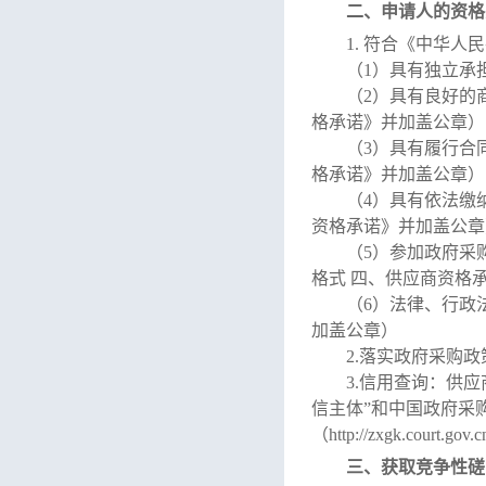
二、申请人的资格
1.
符合《中华人民
（
1
）
具有独立承
（
2
）具有良好的
格承诺》
并
加盖公章）
（
3
）具有履行合
格承诺》并加盖公章）
（
4
）具有依法缴
资格承诺》并加盖公章
（
5
）参加政府采
格式
四、供应商资格
（
6
）
法律、行政
加盖公章）
2.
落实政府采购政
3.
信用查询：
供应
信主体”和中国政府采
（
http://zxgk.court.gov.c
三、获取
竞争性磋