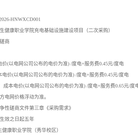
2026-HNWXCD001
生健康职业学院充电基础设施建设项目（二次采购）
磋商
电价
(
以电网公司公布的电价为准
) /
度电
+
服务费
0.45
元
/
度电
本电价
(
以电网公司公布的电价为准
) /
度电
+
服务费
0.45
元
/
度电
：成本电价
(
以电网公司公布的电价为准
) /
度电
+
服务费
0.65
元
/
度
方电网价格浮动为准。
争性磋商文件
第三章《采购需求》
生效之日起五年
生健康职业学院（秀华校区）