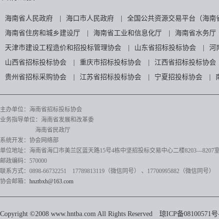
海南省人民政府
|
海口市人民政府
|
全国公共资源交易平台（海南
海南省住房和城乡建设厅
|
海南省工业和信息化厅
|
海南省水务厅
天津市建设工程造价和招投标管理协会
|
山东省招标投标协会
|
河
山西省招标投标协会
|
重庆市招标投标协会
|
江西省招标投标协会
贵州省招标采购协会
|
江苏省招标投标协会
|
宁夏招投标协会
|
主办单位：海南省招标投标协会
业务指导单位：海南省发展和改革委
海南省民政厅
系统开发：协会网络部
单位地址：海南省海口市美兰区蓝天路15号4栋中坚招投标交易中心二楼8203—8207
邮政编码：570000
联系方式：0898-66732251 17789813119（微信同号）
、17700995882
（微信同号）
协会邮箱：
hnztbxh@163.com
Copyright ©2008 www.hntba.com All Rights Reserved
琼ICP备08100571号