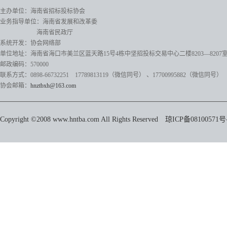
主办单位：海南省招标投标协会
业务指导单位：海南省发展和改革委
海南省民政厅
系统开发：协会网络部
单位地址：海南省海口市美兰区蓝天路15号4栋中坚招投标交易中心二楼8203—8207
邮政编码：570000
联系方式：0898-66732251 17789813119（微信同号）
、17700995882
（微信同号）
协会邮箱：
hnztbxh@163.com
Copyright ©2008 www.hntba.com All Rights Reserved
琼ICP备08100571号