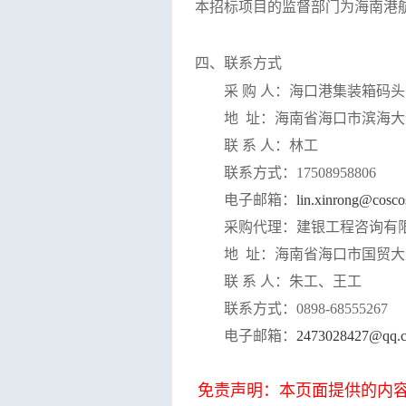
本招标项目的监督部门为
海南港
四、联系方式
采
购
人：海口港集装箱码头
地
址：海南省海口市滨海大
联
系
人：
林工
联系方式：
17508958806
电子邮箱：
lin
.xinrong@cosco
采购代理：
建银工程咨询有
地
址：
海南省海口市国贸大
联
系
人：
朱工、王工
联系方式：
0898-68555267
电子邮箱：
2473028427@qq.
免责声明：本页面提供的内