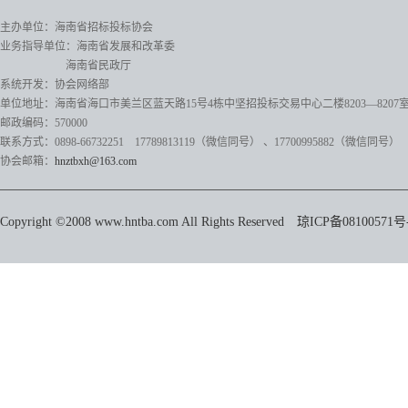
主办单位：海南省招标投标协会
业务指导单位：海南省发展和改革委
海南省民政厅
系统开发：协会网络部
单位地址：海南省海口市美兰区蓝天路15号4栋中坚招投标交易中心二楼8203—8207
邮政编码：570000
联系方式：0898-66732251 17789813119（微信同号）
、17700995882
（微信同号）
协会邮箱：
hnztbxh@163.com
Copyright ©2008 www.hntba.com All Rights Reserved
琼ICP备08100571号