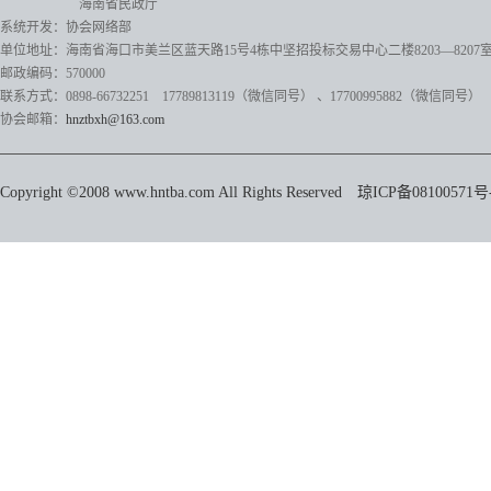
海南省民政厅
系统开发：协会网络部
单位地址：海南省海口市美兰区蓝天路15号4栋中坚招投标交易中心二楼8203—8207
邮政编码：570000
联系方式：0898-66732251 17789813119（微信同号）
、17700995882
（微信同号）
协会邮箱：
hnztbxh@163.com
Copyright ©2008 www.hntba.com All Rights Reserved
琼ICP备08100571号