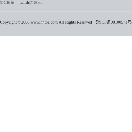
协会邮箱：
hnztbxh@163.com
Copyright ©2008 www.hntba.com All Rights Reserved
琼ICP备08100571号