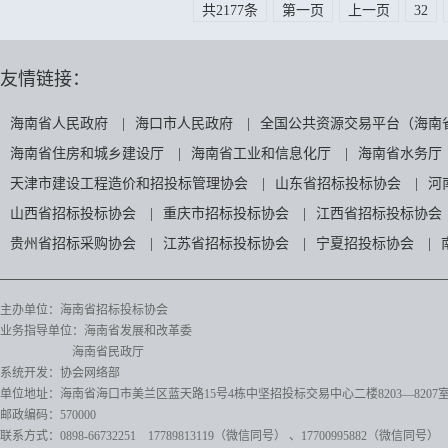
共2177条
第一页
上一页
32
友情链接：
海南省人民政府
|
海口市人民政府
|
全国公共资源交易平台（海南
海南省住房和城乡建设厅
|
海南省工业和信息化厅
|
海南省水务厅
天津市建设工程造价和招投标管理协会
|
山东省招标投标协会
|
河
山西省招标投标协会
|
重庆市招标投标协会
|
江西省招标投标协会
贵州省招标采购协会
|
江苏省招标投标协会
|
宁夏招投标协会
|
主办单位：海南省招标投标协会
业务指导单位：海南省发展和改革委
海南省民政厅
系统开发：协会网络部
单位地址：海南省海口市美兰区蓝天路15号4栋中坚招投标交易中心二楼8203—8207
邮政编码：570000
联系方式：0898-66732251 17789813119（微信同号）
、17700995882
（微信同号）