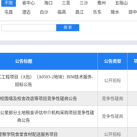
不限
省中心
海口
三亚
三沙
儋州
五指山
屯昌
澄迈
白沙
临高
昌江
乐东
陵水
琼中
公告标题
公告类型
程项目（A包）（A0503-2地块）BIM技术服务-
公开招标
招标公告
校围墙及校舍改造等项目竞争性磋商公告
竞争性磋商
公里部分土地租金评估中介机构采购项目竞争性磋
竞争性磋商
商公告
警察学院食堂食材配送服务项目
公开招标