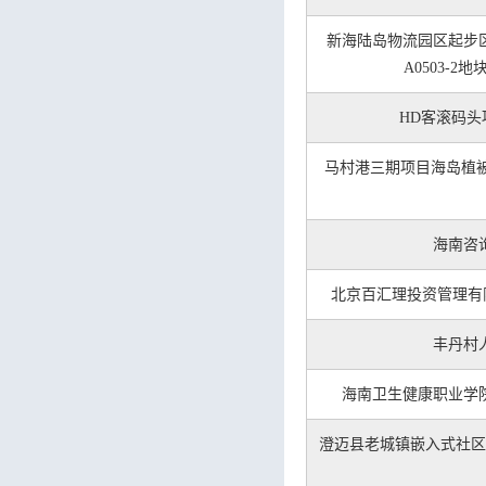
新海陆岛物流园区起步区工
A0503-
HD客滚码
马村港三期项目海岛植
海南咨
北京百汇理投资管理有
丰丹村
海南卫生健康职业学
澄迈县老城镇嵌入式社区