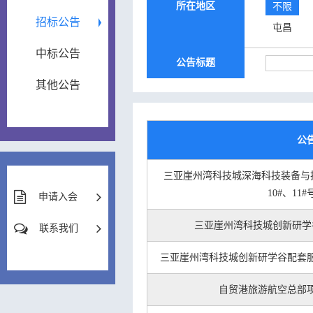
所在地区
不限
招标公告
屯昌
中标公告
公告标题
其他公告
公
三亚崖州湾科技城深海科技装备与技术
10#、11
申请入会
三亚崖州湾科技城创新研学
联系我们
三亚崖州湾科技城创新研学谷配套
自贸港旅游航空总部