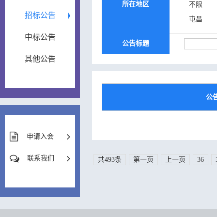
所在地区
不限
招标公告
屯昌
中标公告
公告标题
其他公告
公
申请入会
联系我们
共493条
第一页
上一页
36