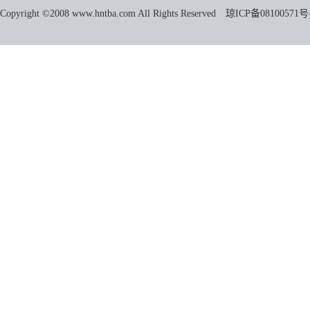
Copyright ©2008 www.hntba.com All Rights Reserved
琼ICP备08100571号