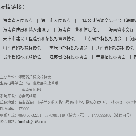
友情链接：
海南省人民政府
|
海口市人民政府
|
全国公共资源交易平台（海南
海南省住房和城乡建设厅
|
海南省工业和信息化厅
|
海南省水务厅
天津市建设工程造价和招投标管理协会
|
山东省招标投标协会
|
河
山西省招标投标协会
|
重庆市招标投标协会
|
江西省招标投标协会
贵州省招标采购协会
|
江苏省招标投标协会
|
宁夏招投标协会
|
主办单位：海南省招标投标协会
业务指导单位：海南省发展和改革委
海南省民政厅
系统开发：协会网络部
单位地址：海南省海口市美兰区蓝天路15号4栋中坚招投标交易中心二楼8203—8207
邮政编码：570000
联系方式：0898-66732251 17789813119（微信同号）
、17700995882
（微信同号）
协会邮箱：
hnztbxh@163.com