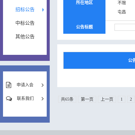
所在地区
不限
招标公告
屯昌
中标公告
公告标题
其他公告
公
申请入会
联系我们
共65条
第一页
上一页
1
2