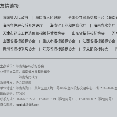
友情链接：
海南省人民政府
|
海口市人民政府
|
全国公共资源交易平台（海南
海南省住房和城乡建设厅
|
海南省工业和信息化厅
|
海南省水务厅
天津市建设工程造价和招投标管理协会
|
山东省招标投标协会
|
河
山西省招标投标协会
|
重庆市招标投标协会
|
江西省招标投标协会
贵州省招标采购协会
|
江苏省招标投标协会
|
宁夏招投标协会
|
主办单位：海南省招标投标协会
业务指导单位：海南省发展和改革委
海南省民政厅
系统开发：协会网络部
单位地址：海南省海口市美兰区蓝天路15号4栋中坚招投标交易中心二楼8203—8207
邮政编码：570000
联系方式：0898-66732251 17789813119（微信同号）
、17700995882
（微信同号）
协会邮箱：
hnztbxh@163.com