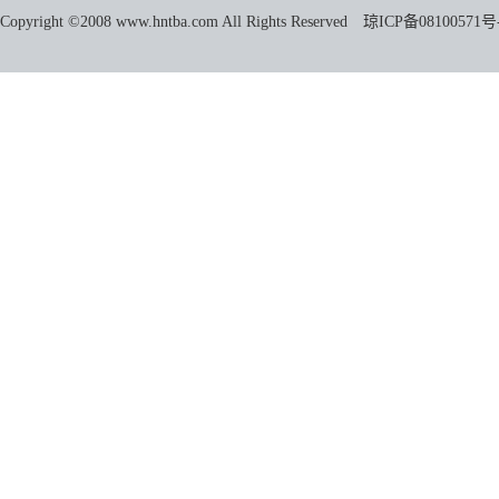
Copyright ©2008 www.hntba.com All Rights Reserved
琼ICP备08100571号